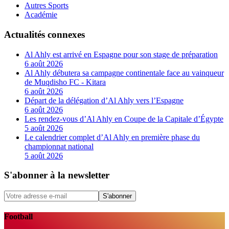
Autres Sports
Académie
Actualités connexes
Al Ahly est arrivé en Espagne pour son stage de préparation
6 août 2026
Al Ahly débutera sa campagne continentale face au vainqueur
de Muqdisho FC - Kitara
6 août 2026
Départ de la délégation d’Al Ahly vers l’Espagne
6 août 2026
Les rendez-vous d’Al Ahly en Coupe de la Capitale d’Égypte
5 août 2026
Le calendrier complet d’Al Ahly en première phase du
championnat national
5 août 2026
S'abonner à la newsletter
S'abonner
Football