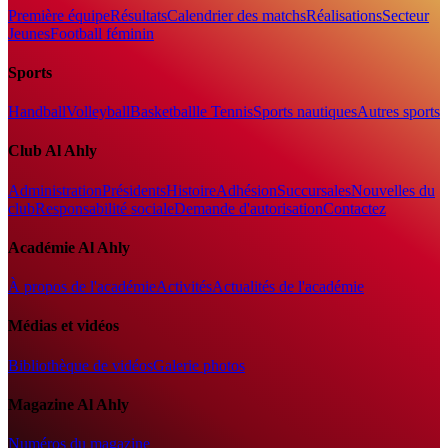
Première équipe
Résultats
Calendrier des matchs
Réalisations
Secteur
Jeunes
Football féminin
Sports
Handball
Volleyball
Basketball
le Tennis
Sports nautiques
Autres sports
Club Al Ahly
Administration
Présidents
Histoire
Adhésion
Succursales
Nouvelles du
club
Responsabilité sociale
Demande d'autorisation
Contactez
Académie Al Ahly
À propos de l'académie
Activités
Actualités de l'académie
Médias et vidéos
Bibliothèque de vidéos
Galerie photos
Magazine Al Ahly
Numéros du magazine