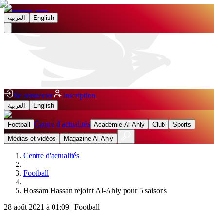
العربية
English
Se connecter
Inscription
العربية
English
Centre d'actualités
Football
Académie Al Ahly
Club
Sports
Médias et vidéos
Magazine Al Ahly
Centre d'actualités
|
Football
|
Hossam Hassan rejoint Al-Ahly pour 5 saisons
28 août 2021 à 01:09
|
Football