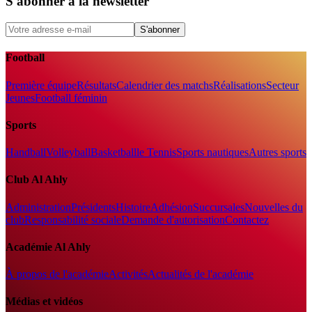
S'abonner à la newsletter
S'abonner
Football
Première équipe
Résultats
Calendrier des matchs
Réalisations
Secteur
Jeunes
Football féminin
Sports
Handball
Volleyball
Basketball
le Tennis
Sports nautiques
Autres sports
Club Al Ahly
Administration
Présidents
Histoire
Adhésion
Succursales
Nouvelles du
club
Responsabilité sociale
Demande d'autorisation
Contactez
Académie Al Ahly
À propos de l'académie
Activités
Actualités de l'académie
Médias et vidéos