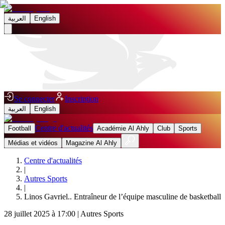
العربية
English
Se connecter
Inscription
العربية
English
Centre d'actualités
Football
Académie Al Ahly
Club
Sports
Médias et vidéos
Magazine Al Ahly
Centre d'actualités
|
Autres Sports
|
Linos Gavriel.. Entraîneur de l’équipe masculine de basketball
28 juillet 2025 à 17:00
|
Autres Sports