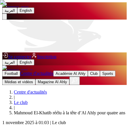
العربية
English
Se connecter
Inscription
العربية
English
Centre d'actualités
Football
Académie Al Ahly
Club
Sports
Médias et vidéos
Magazine Al Ahly
Centre d'actualités
|
Le club
|
Mahmoud El-Khatib réélu à la tête d’Al Ahly pour quatre ans
1 novembre 2025 à 01:03
|
Le club