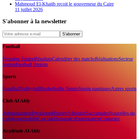
Mahmoud El-Khatib reçoit le gouverneur du Caire
11 juillet 2026
S'abonner à la newsletter
S'abonner
Football
Première équipe
Résultats
Calendrier des matchs
Réalisations
Secteur
Jeunes
Football féminin
Sports
Handball
Volleyball
Basketball
le Tennis
Sports nautiques
Autres sports
Club Al Ahly
Administration
Présidents
Histoire
Adhésion
Succursales
Nouvelles du
club
Responsabilité sociale
Demande d'autorisation
Contactez
Académie Al Ahly