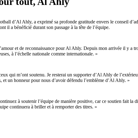
our tout, Al Ahly
otball d’Al Ahly, a exprimé sa profonde gratitude envers le conseil d’
ont il a bénéficié durant son passage à la tête de l’équipe.
 d’amour et de reconnaissance pour Al Ahly. Depuis mon arrivée il y a tr
euses, à l’échelle nationale comme internationale. »
s ceux qui m’ont soutenu. Je resterai un supporter d’Al Ahly de l’extérie
fis, et un honneur pour nous d’avoir défendu l’emblème d’Al Ahly. »
ntinuez à soutenir l’équipe de manière positive, car ce soutien fait la 
ipe continuera à briller et à remporter des titres. »