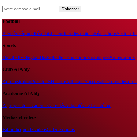
S'abonner
Football
Première équipe
Résultats
Calendrier des matchs
Réalisations
Secteur J
Sports
Handball
Volleyball
Basketball
le Tennis
Sports nautiques
Autres sports
Club Al Ahly
Administration
Présidents
Histoire
Adhésion
Succursales
Nouvelles du c
Académie Al Ahly
À propos de l'académie
Activités
Actualités de l'académie
Médias et vidéos
Bibliothèque de vidéos
Galerie photos