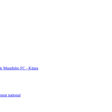
de Muqdisho FC - Kitara
nnat national