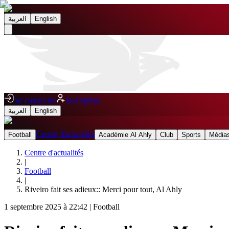
العربية
English
Se connecter
Inscription
العربية
English
Centre d'actualités
Football
Académie Al Ahly
Club
Sports
Médias
Centre d'actualités
|
Football
|
Riveiro fait ses adieux:: Merci pour tout, Al Ahly
1 septembre 2025 à 22:42
|
Football