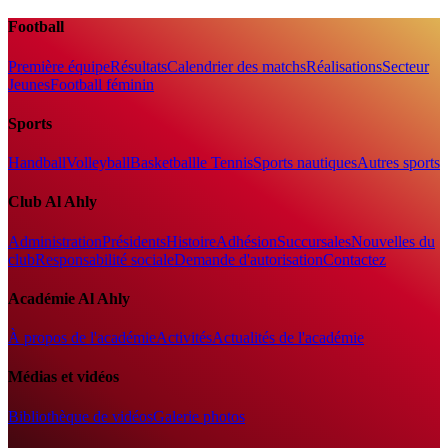
Football
Première équipe
Résultats
Calendrier des matchs
Réalisations
Secteur
Jeunes
Football féminin
Sports
Handball
Volleyball
Basketball
le Tennis
Sports nautiques
Autres sports
Club Al Ahly
Administration
Présidents
Histoire
Adhésion
Succursales
Nouvelles du
club
Responsabilité sociale
Demande d'autorisation
Contactez
Académie Al Ahly
À propos de l'académie
Activités
Actualités de l'académie
Médias et vidéos
Bibliothèque de vidéos
Galerie photos