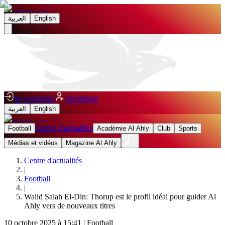
العربية
English
Se connecter
Inscription
العربية
English
Centre d'actualités
Football
Académie Al Ahly
Club
Sports
Médias et vidéos
Magazine Al Ahly
Centre d'actualités
|
Football
|
Walid Salah El-Din: Thorup est le profil idéal pour guider Al
Ahly vers de nouveaux titres
10 octobre 2025 à 15:41
|
Football