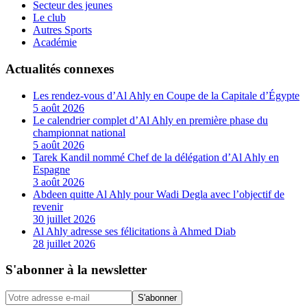
Secteur des jeunes
Le club
Autres Sports
Académie
Actualités connexes
Les rendez-vous d’Al Ahly en Coupe de la Capitale d’Égypte
5 août 2026
Le calendrier complet d’Al Ahly en première phase du
championnat national
5 août 2026
Tarek Kandil nommé Chef de la délégation d’Al Ahly en
Espagne
3 août 2026
Abdeen quitte Al Ahly pour Wadi Degla avec l’objectif de
revenir
30 juillet 2026
Al Ahly adresse ses félicitations à Ahmed Diab
28 juillet 2026
S'abonner à la newsletter
S'abonner