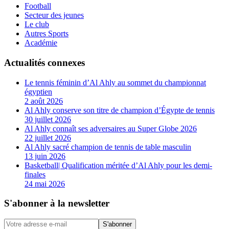
Football
Secteur des jeunes
Le club
Autres Sports
Académie
Actualités connexes
Le tennis féminin d’Al Ahly au sommet du championnat
égyptien
2 août 2026
Al Ahly conserve son titre de champion d’Égypte de tennis
30 juillet 2026
Al Ahly connaît ses adversaires au Super Globe 2026
22 juillet 2026
Al Ahly sacré champion de tennis de table masculin
13 juin 2026
Basketball| Qualification méritée d’Al Ahly pour les demi-
finales
24 mai 2026
S'abonner à la newsletter
S'abonner