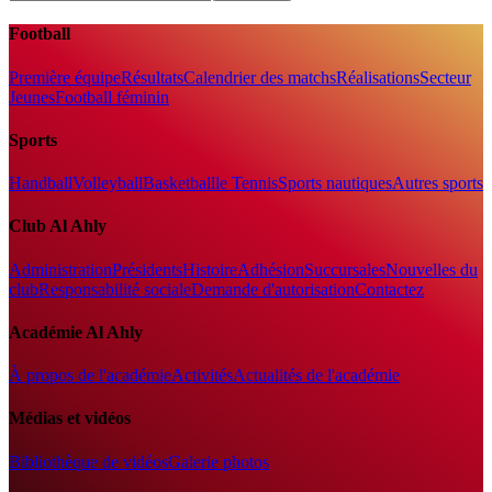
Football
Première équipe
Résultats
Calendrier des matchs
Réalisations
Secteur
Jeunes
Football féminin
Sports
Handball
Volleyball
Basketball
le Tennis
Sports nautiques
Autres sports
Club Al Ahly
Administration
Présidents
Histoire
Adhésion
Succursales
Nouvelles du
club
Responsabilité sociale
Demande d'autorisation
Contactez
Académie Al Ahly
À propos de l'académie
Activités
Actualités de l'académie
Médias et vidéos
Bibliothèque de vidéos
Galerie photos