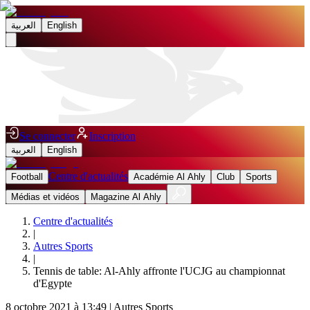
العربية
English
Se connecter
Inscription
العربية
English
Centre d'actualités
Football
Académie Al Ahly
Club
Sports
Médias et vidéos
Magazine Al Ahly
Centre d'actualités
|
Autres Sports
|
Tennis de table: Al-Ahly affronte l'UCJG au championnat
d'Egypte
8 octobre 2021 à 13:49
|
Autres Sports