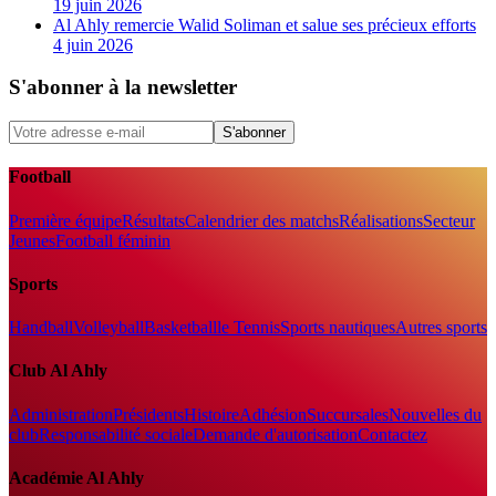
19 juin 2026
Al Ahly remercie Walid Soliman et salue ses précieux efforts
4 juin 2026
S'abonner à la newsletter
S'abonner
Football
Première équipe
Résultats
Calendrier des matchs
Réalisations
Secteur
Jeunes
Football féminin
Sports
Handball
Volleyball
Basketball
le Tennis
Sports nautiques
Autres sports
Club Al Ahly
Administration
Présidents
Histoire
Adhésion
Succursales
Nouvelles du
club
Responsabilité sociale
Demande d'autorisation
Contactez
Académie Al Ahly