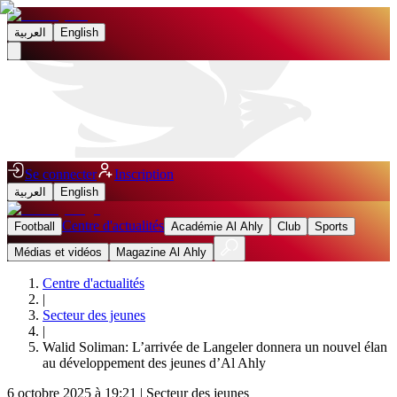
العربية
English
Se connecter
Inscription
العربية
English
Centre d'actualités
Football
Académie Al Ahly
Club
Sports
Médias et vidéos
Magazine Al Ahly
Centre d'actualités
|
Secteur des jeunes
|
Walid Soliman: L’arrivée de Langeler donnera un nouvel élan
au développement des jeunes d’Al Ahly
6 octobre 2025 à 19:21
|
Secteur des jeunes