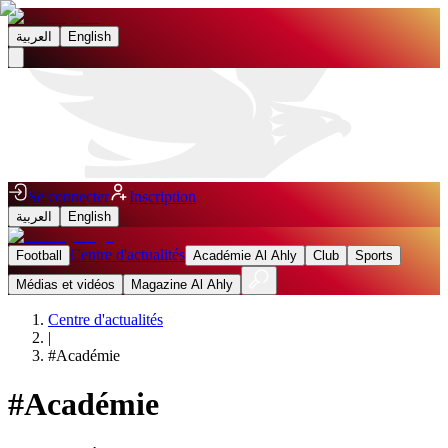
العربية
English
Se connecter
Inscription
العربية
English
Centre d'actualités
Football
Académie Al Ahly
Club
Sports
Médias et vidéos
Magazine Al Ahly
Centre d'actualités
|
#
Académie
#
Académie