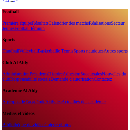
<
1
2
...
5
>
Football
Première équipe
Résultats
Calendrier des matchs
Réalisations
Secteur
Jeunes
Football féminin
Sports
Handball
Volleyball
Basketball
le Tennis
Sports nautiques
Autres sports
Club Al Ahly
Administration
Présidents
Histoire
Adhésion
Succursales
Nouvelles du
club
Responsabilité sociale
Demande d'autorisation
Contactez
Académie Al Ahly
À propos de l'académie
Activités
Actualités de l'académie
Médias et vidéos
Bibliothèque de vidéos
Galerie photos