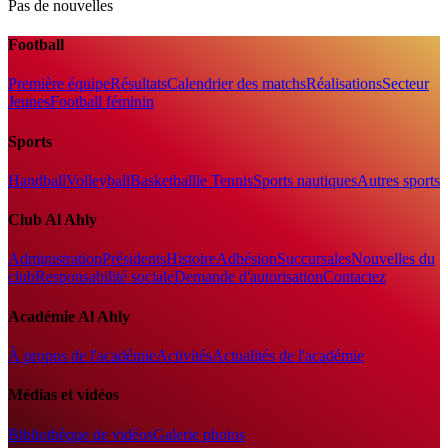
Pas de nouvelles
Football
Première équipe
Résultats
Calendrier des matchs
Réalisations
Secteur
Jeunes
Football féminin
Sports
Handball
Volleyball
Basketball
le Tennis
Sports nautiques
Autres sports
Club Al Ahly
Administration
Présidents
Histoire
Adhésion
Succursales
Nouvelles du
club
Responsabilité sociale
Demande d'autorisation
Contactez
Académie Al Ahly
À propos de l'académie
Activités
Actualités de l'académie
Médias et vidéos
Bibliothèque de vidéos
Galerie photos