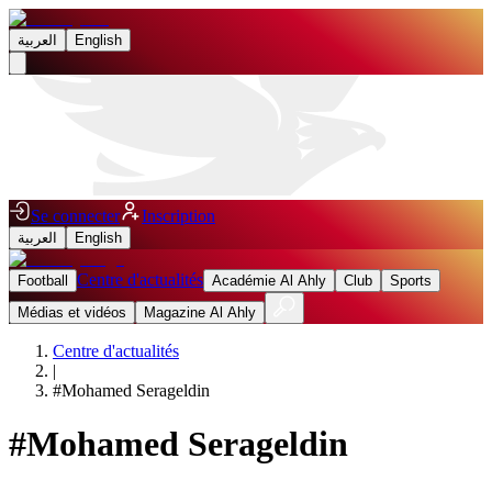
العربية
English
Se connecter
Inscription
العربية
English
Centre d'actualités
Football
Académie Al Ahly
Club
Sports
Médias et vidéos
Magazine Al Ahly
Centre d'actualités
|
#
Mohamed Serageldin
#
Mohamed Serageldin