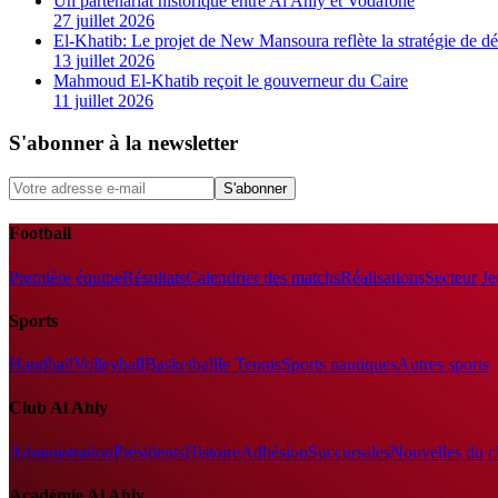
Un partenariat historique entre Al Ahly et Vodafone
27 juillet 2026
El-Khatib: Le projet de New Mansoura reflète la stratégie de 
13 juillet 2026
Mahmoud El-Khatib reçoit le gouverneur du Caire
11 juillet 2026
S'abonner à la newsletter
S'abonner
Football
Première équipe
Résultats
Calendrier des matchs
Réalisations
Secteur J
Sports
Handball
Volleyball
Basketball
le Tennis
Sports nautiques
Autres sports
Club Al Ahly
Administration
Présidents
Histoire
Adhésion
Succursales
Nouvelles du c
Académie Al Ahly