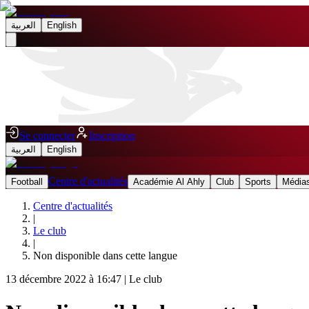
العربية
English
Se connecter
Inscription
العربية
English
Centre d'actualités
Football
Académie Al Ahly
Club
Sports
Médias
Centre d'actualités
|
Le club
|
Non disponible dans cette langue
13 décembre 2022 à 16:47
|
Le club