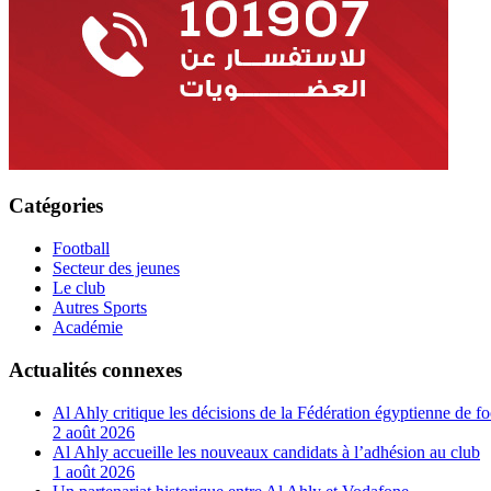
Catégories
Football
Secteur des jeunes
Le club
Autres Sports
Académie
Actualités connexes
Al Ahly critique les décisions de la Fédération égyptienne de fo
2 août 2026
Al Ahly accueille les nouveaux candidats à l’adhésion au club
1 août 2026