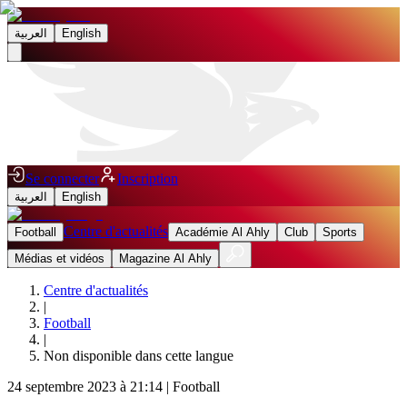
العربية
English
Se connecter
Inscription
العربية
English
Centre d'actualités
Football
Académie Al Ahly
Club
Sports
Médias et vidéos
Magazine Al Ahly
Centre d'actualités
|
Football
|
Non disponible dans cette langue
24 septembre 2023 à 21:14
|
Football