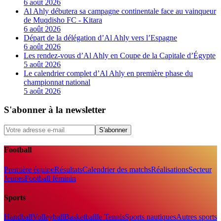
6 août 2026
Al Ahly débutera sa campagne continentale face au vainqueur
de Muqdisho FC - Kitara
6 août 2026
Départ de la délégation d’Al Ahly vers l’Espagne
6 août 2026
Les rendez-vous d’Al Ahly en Coupe de la Capitale d’Égypte
5 août 2026
Le calendrier complet d’Al Ahly en première phase du
championnat national
5 août 2026
S'abonner à la newsletter
S'abonner
Football
Première équipe
Résultats
Calendrier des matchs
Réalisations
Secteur
Jeunes
Football féminin
Sports
Handball
Volleyball
Basketball
le Tennis
Sports nautiques
Autres sports