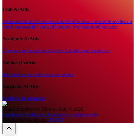
Club Al Ahly
Administration
Présidents
Histoire
Adhésion
Succursales
Nouvelles du
club
Responsabilité sociale
Demande d'autorisation
Contactez
Académie Al Ahly
À propos de l'académie
Activités
Actualités de l'académie
Médias et vidéos
Bibliothèque de vidéos
Galerie photos
Magazine Al Ahly
Numéros du magazine
Tous droits réservés
Club Al Ahly
©
2026
Conditions d'utilisation
|
Politique de confidentialité
Conçu et développé par
ICONS