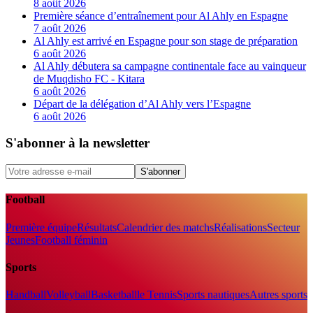
8 août 2026
Première séance d’entraînement pour Al Ahly en Espagne
7 août 2026
Al Ahly est arrivé en Espagne pour son stage de préparation
6 août 2026
Al Ahly débutera sa campagne continentale face au vainqueur
de Muqdisho FC - Kitara
6 août 2026
Départ de la délégation d’Al Ahly vers l’Espagne
6 août 2026
S'abonner à la newsletter
S'abonner
Football
Première équipe
Résultats
Calendrier des matchs
Réalisations
Secteur
Jeunes
Football féminin
Sports
Handball
Volleyball
Basketball
le Tennis
Sports nautiques
Autres sports