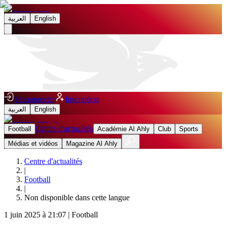
العربية
English
Se connecter
Inscription
العربية
English
Centre d'actualités
Football
Académie Al Ahly
Club
Sports
Médias et vidéos
Magazine Al Ahly
Centre d'actualités
|
Football
|
Non disponible dans cette langue
1 juin 2025 à 21:07
|
Football