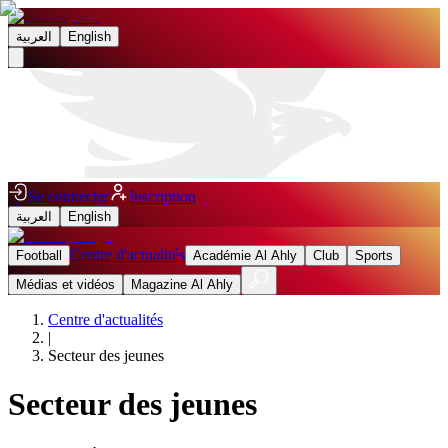
العربية
English
Se connecter
Inscription
العربية
English
Centre d'actualités
Football
Académie Al Ahly
Club
Sports
Médias et vidéos
Magazine Al Ahly
Centre d'actualités
|
Secteur des jeunes
Secteur des jeunes