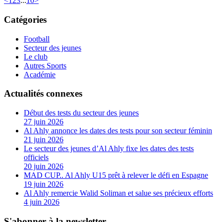
<
1
2
3
...
10
>
Catégories
Football
Secteur des jeunes
Le club
Autres Sports
Académie
Actualités connexes
Début des tests du secteur des jeunes
27 juin 2026
Al Ahly annonce les dates des tests pour son secteur féminin
21 juin 2026
Le secteur des jeunes d’Al Ahly fixe les dates des tests
officiels
20 juin 2026
MAD CUP.. Al Ahly U15 prêt à relever le défi en Espagne
19 juin 2026
Al Ahly remercie Walid Soliman et salue ses précieux efforts
4 juin 2026
S'abonner à la newsletter