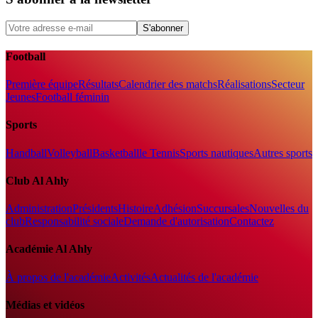
S'abonner
Football
Première équipe
Résultats
Calendrier des matchs
Réalisations
Secteur
Jeunes
Football féminin
Sports
Handball
Volleyball
Basketball
le Tennis
Sports nautiques
Autres sports
Club Al Ahly
Administration
Présidents
Histoire
Adhésion
Succursales
Nouvelles du
club
Responsabilité sociale
Demande d'autorisation
Contactez
Académie Al Ahly
À propos de l'académie
Activités
Actualités de l'académie
Médias et vidéos