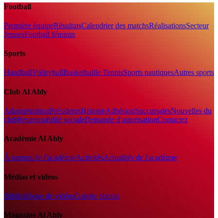
Football
Première équipe
Résultats
Calendrier des matchs
Réalisations
Secteur
Jeunes
Football féminin
Sports
Handball
Volleyball
Basketball
le Tennis
Sports nautiques
Autres sports
Club Al Ahly
Administration
Présidents
Histoire
Adhésion
Succursales
Nouvelles du
club
Responsabilité sociale
Demande d'autorisation
Contactez
Académie Al Ahly
À propos de l'académie
Activités
Actualités de l'académie
Médias et vidéos
Bibliothèque de vidéos
Galerie photos
Magazine Al Ahly