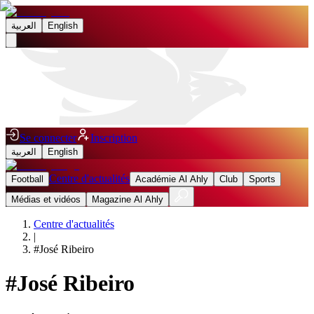
العربية
English
Se connecter
Inscription
العربية
English
Centre d'actualités
Football
Académie Al Ahly
Club
Sports
Médias et vidéos
Magazine Al Ahly
Centre d'actualités
|
#
José Ribeiro
#
José Ribeiro