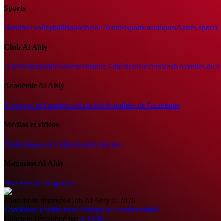
Sports
Handball
Volleyball
Basketball
le Tennis
Sports nautiques
Autres sports
Club Al Ahly
Administration
Présidents
Histoire
Adhésion
Succursales
Nouvelles du c
Académie Al Ahly
À propos de l'académie
Activités
Actualités de l'académie
Médias et vidéos
Bibliothèque de vidéos
Galerie photos
Magazine Al Ahly
Numéros du magazine
Tous droits réservés
Club Al Ahly
©
2026
Conditions d'utilisation
|
Politique de confidentialité
Conçu et développé par
ICONS