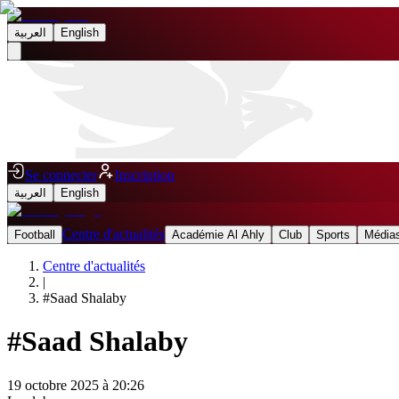
العربية
English
Se connecter
Inscription
العربية
English
Centre d'actualités
Football
Académie Al Ahly
Club
Sports
Médias
Centre d'actualités
|
#
Saad Shalaby
#
Saad Shalaby
19 octobre 2025 à 20:26