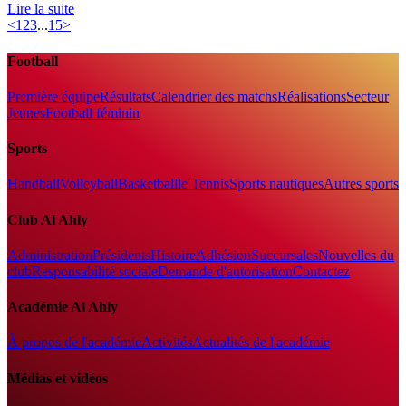
Lire la suite
<
1
2
3
...
15
>
Football
Première équipe
Résultats
Calendrier des matchs
Réalisations
Secteur
Jeunes
Football féminin
Sports
Handball
Volleyball
Basketball
le Tennis
Sports nautiques
Autres sports
Club Al Ahly
Administration
Présidents
Histoire
Adhésion
Succursales
Nouvelles du
club
Responsabilité sociale
Demande d'autorisation
Contactez
Académie Al Ahly
À propos de l'académie
Activités
Actualités de l'académie
Médias et vidéos