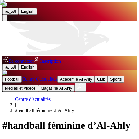
العربية
English
Se connecter
Inscription
العربية
English
Centre d'actualités
Football
Académie Al Ahly
Club
Sports
Médias et vidéos
Magazine Al Ahly
Centre d'actualités
|
#
handball féminine d’Al-Ahly
#
handball féminine d’Al-Ahly