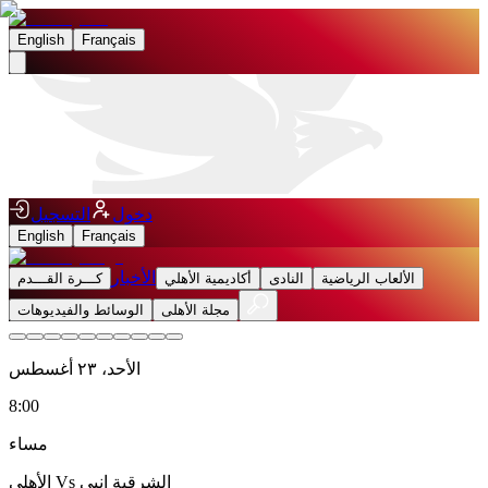
English
Français
دخول
التسجيل
English
Français
الأخبار
الألعاب الرياضية
النادى
أكاديمية الأهلي
كـــرة القـــدم
مجلة الأهلى
الوسائط والفيديوهات
الأحد، ٢٣ أغسطس
8:00
مساء
الشرقية إنبي
Vs
الأهلي