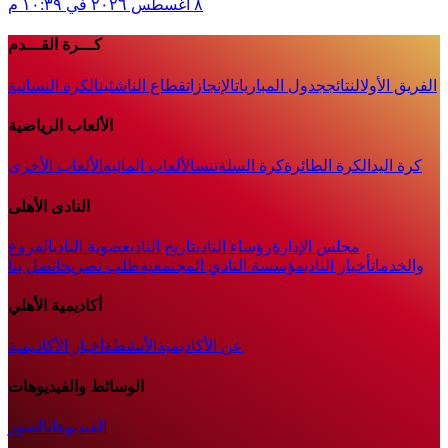
٨ أغسطس ٢٠٢٦ في ١٠:٣٩ م
كـــرة القـــدم
الفريق الأول
النتائج
جدول المباريات
الإنجازات
قطاع الناشئين
الكرة النسائية
الألعاب الرياضية
كرة اليد
الكرة الطائرة
كرة السلة
تنس
الألعاب المائية
الألعاب الأخرى
النادى الأهلى
مجلس الإدارة
رؤساء النادى
تاريخ النادى
عضوية النادى
الفروع
والخدمات
أخبار النادي
مؤسسة النادي المجتمعية
طلب تصريح
اتصل بنا
أكاديمية الأهلي
عن الأكاديمية
الأنشطة
أخبار الأكاديمية
الوسائط والفيديوهات
الفيديوهات
الصور