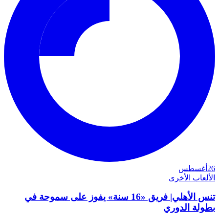
26
أغسطس
الألعاب الأخرى
تنس الأهلي| فريق «16 سنة» يفوز على سموحة في
بطولة الدوري