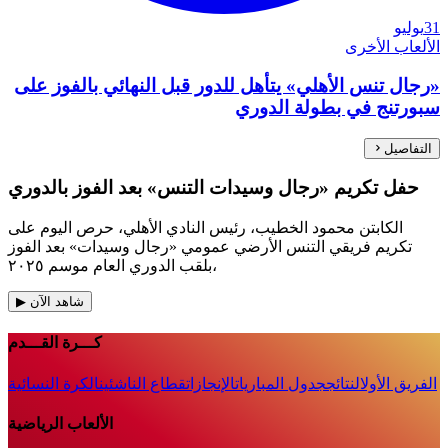
31
يوليو
الألعاب الأخرى
«رجال تنس الأهلي» يتأهل للدور قبل النهائي بالفوز على
سبورتنج في بطولة الدوري
التفاصيل
حفل تكريم «رجال وسيدات التنس» بعد الفوز بالدوري
الكابتن محمود الخطيب، رئيس النادي الأهلي، حرص اليوم على
تكريم فريقي التنس الأرضي عمومي «رجال وسيدات» بعد الفوز
بلقب الدوري العام موسم ٢٠٢٥،
شاهد الآن
▶
كـــرة القـــدم
الفريق الأول
النتائج
جدول المباريات
الإنجازات
قطاع الناشئين
الكرة النسائية
الألعاب الرياضية