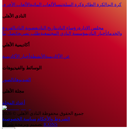
كرة اليد
الكرة الطائرة
كرة السلة
تنس
الألعاب المائية
الألعاب الأخرى
النادى الأهلى
مجلس الإدارة
رؤساء النادى
تاريخ النادى
عضوية النادى
الفروع
والخدمات
أخبار النادي
مؤسسة النادي المجتمعية
طلب تصريح
اتصل بنا
أكاديمية الأهلي
عن الأكاديمية
الأنشطة
أخبار الأكاديمية
الوسائط والفيديوهات
الفيديوهات
الصور
مجلة الأهلى
أعداد المجلة
جميع الحقوق محفوظة
النادى الأهلى
©
2026
الشروط والأحكام
|
سياسة الخصوصية
ICONS
تصميم وبرمجة شركة