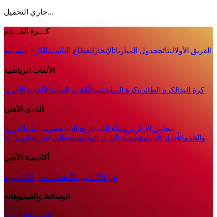
جاري التحميل...
كـــرة القـــدم
الفريق الأول
النتائج
جدول المباريات
الإنجازات
قطاع الناشئين
الكرة النسائية
الألعاب الرياضية
كرة اليد
الكرة الطائرة
كرة السلة
تنس
الألعاب المائية
الألعاب الأخرى
النادى الأهلى
مجلس الإدارة
رؤساء النادى
تاريخ النادى
عضوية النادى
الفروع
والخدمات
أخبار النادي
مؤسسة النادي المجتمعية
طلب تصريح
اتصل بنا
أكاديمية الأهلي
عن الأكاديمية
الأنشطة
أخبار الأكاديمية
الوسائط والفيديوهات
الفيديوهات
الصور