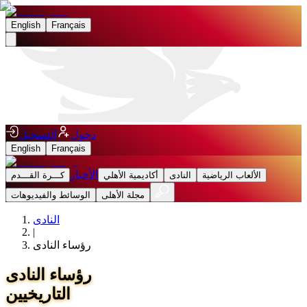
English
Français
دخول
التسجيل
English
Français
الأخبار
الألعاب الرياضية
النادى
أكاديمية الأهلي
كـــرة القـــدم
مجلة الأهلى
الوسائط والفيديوهات
النادى
|
رؤساء النادى
رؤساء النادى
التاريخيين