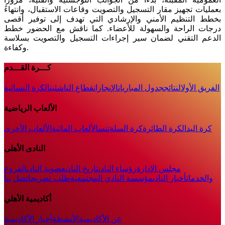
بعمليات تجهيز مقار التسجيل والتصويت وقاعات الاستقبال، وانتهاءً
بخطط التنظيم الأمني والإرشادي التي تهدف إلى توفير أقصى
درجات الراحة والسهولة للأعضاء. كما ناقش مع الحضور خطط
الدعم التقني لضمان سير إجراءات التسجيل والتصويت بسلاسة
وكفاءة.
كـــرة القـــدم
الفريق الأول
النتائج
جدول المباريات
الإنجازات
قطاع الناشئين
الكرة النسائية
الألعاب الرياضية
كرة اليد
الكرة الطائرة
كرة السلة
تنس
الألعاب المائية
الألعاب الأخرى
النادى الأهلى
مجلس الإدارة
رؤساء النادى
تاريخ النادى
عضوية النادى
الفروع
والخدمات
أخبار النادي
مؤسسة النادي المجتمعية
طلب تصريح
اتصل بنا
أكاديمية الأهلي
عن الأكاديمية
الأنشطة
أخبار الأكاديمية