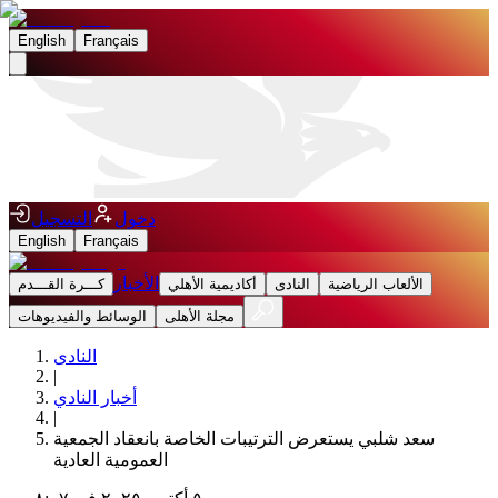
English
Français
دخول
التسجيل
English
Français
الأخبار
الألعاب الرياضية
النادى
أكاديمية الأهلي
كـــرة القـــدم
مجلة الأهلى
الوسائط والفيديوهات
النادى
|
أخبار النادي
|
سعد شلبي يستعرض الترتيبات الخاصة بانعقاد الجمعية
العمومية العادية