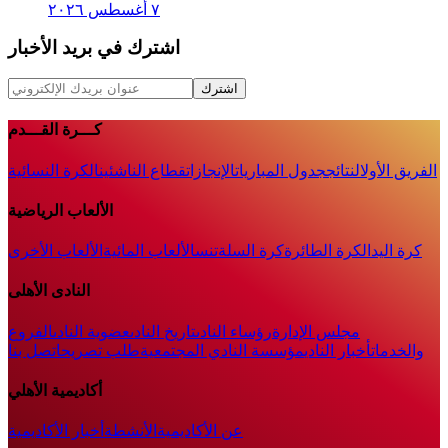
٧ أغسطس ٢٠٢٦
اشترك في بريد الأخبار
اشترك
كـــرة القـــدم
الفريق الأول
النتائج
جدول المباريات
الإنجازات
قطاع الناشئين
الكرة النسائية
الألعاب الرياضية
كرة اليد
الكرة الطائرة
كرة السلة
تنس
الألعاب المائية
الألعاب الأخرى
النادى الأهلى
مجلس الإدارة
رؤساء النادى
تاريخ النادى
عضوية النادى
الفروع
والخدمات
أخبار النادي
مؤسسة النادي المجتمعية
طلب تصريح
اتصل بنا
أكاديمية الأهلي
عن الأكاديمية
الأنشطة
أخبار الأكاديمية