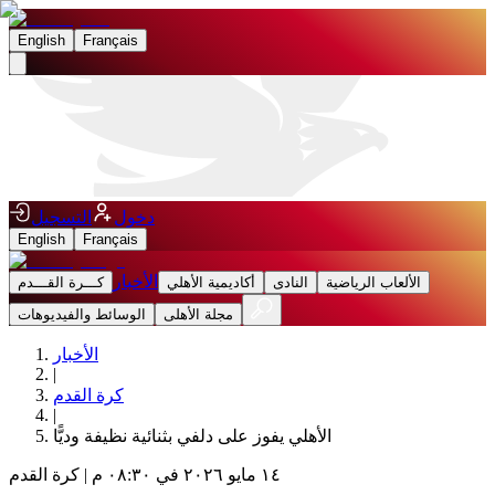
English
Français
دخول
التسجيل
English
Français
الأخبار
الألعاب الرياضية
النادى
أكاديمية الأهلي
كـــرة القـــدم
مجلة الأهلى
الوسائط والفيديوهات
الأخبار
|
كرة القدم
|
الأهلي يفوز على دلفي بثنائية نظيفة وديًّا
١٤ مايو ٢٠٢٦ في ٠٨:٣٠ م
|
كرة القدم