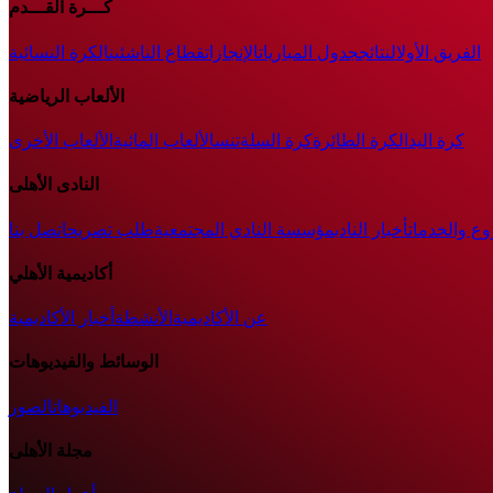
كـــرة القـــدم
الفريق الأول
النتائج
جدول المباريات
الإنجازات
قطاع الناشئين
الكرة النسائية
الألعاب الرياضية
كرة اليد
الكرة الطائرة
كرة السلة
تنس
الألعاب المائية
الألعاب الأخرى
النادى الأهلى
وع والخدمات
أخبار النادي
مؤسسة النادي المجتمعية
طلب تصريح
اتصل بنا
أكاديمية الأهلي
عن الأكاديمية
الأنشطة
أخبار الأكاديمية
الوسائط والفيديوهات
الفيديوهات
الصور
مجلة الأهلى