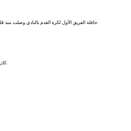
حافلة الفريق الأول لكرة القدم بالنادي وصلت منذ قليل إلى استاد برج العرب بالإسكندرية، استعدادًا لخوض مباراة المصري التي تجمع الفريقين مساء اليوم ضمن منافسات بطولة الدوري الممتاز.
كان ييس توروب، المدير الفني للفريق، قد عقد محاضرة للاعبين في فندق الإقامة لمراجعة خطة اللعب والمهام المطلوبة من الجميع خلال اللقاء.