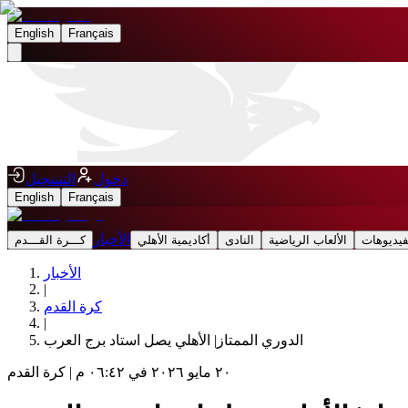
English
Français
دخول
التسجيل
English
Français
الأخبار
فيديوهات
الألعاب الرياضية
النادى
أكاديمية الأهلي
كـــرة القـــدم
الأخبار
|
كرة القدم
|
الدوري الممتاز| الأهلي يصل استاد برج العرب
٢٠ مايو ٢٠٢٦ في ٠٦:٤٢ م
|
كرة القدم