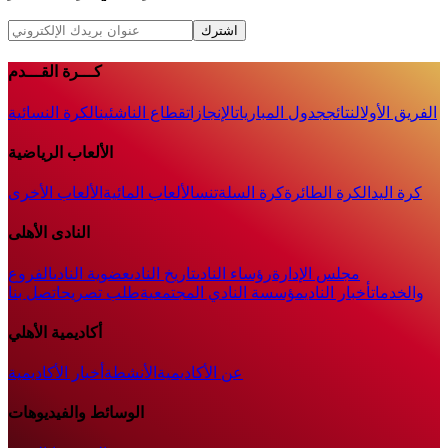
اشترك
كـــرة القـــدم
الفريق الأول
النتائج
جدول المباريات
الإنجازات
قطاع الناشئين
الكرة النسائية
الألعاب الرياضية
كرة اليد
الكرة الطائرة
كرة السلة
تنس
الألعاب المائية
الألعاب الأخرى
النادى الأهلى
مجلس الإدارة
رؤساء النادى
تاريخ النادى
عضوية النادى
الفروع
والخدمات
أخبار النادي
مؤسسة النادي المجتمعية
طلب تصريح
اتصل بنا
أكاديمية الأهلي
عن الأكاديمية
الأنشطة
أخبار الأكاديمية
الوسائط والفيديوهات