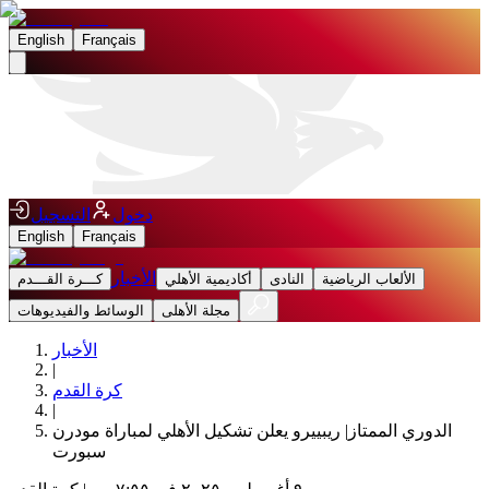
English
Français
دخول
التسجيل
English
Français
الأخبار
الألعاب الرياضية
النادى
أكاديمية الأهلي
كـــرة القـــدم
مجلة الأهلى
الوسائط والفيديوهات
الأخبار
|
كرة القدم
|
الدوري الممتاز| ريبييرو يعلن تشكيل الأهلي لمباراة مودرن
سبورت