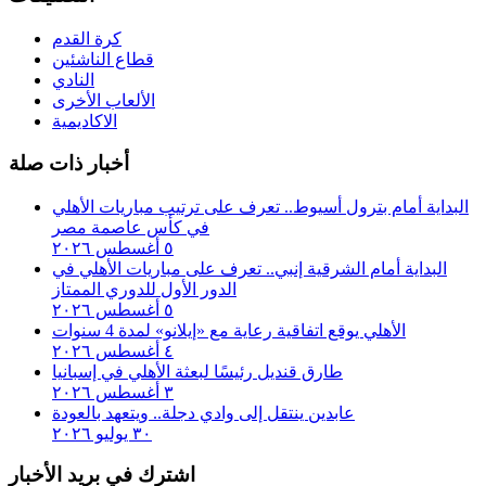
كرة القدم
قطاع الناشئين
النادي
الألعاب الأخرى
الاكاديمية
أخبار ذات صلة
البداية أمام بترول أسيوط.. تعرف على ترتيب مباريات الأهلي
في كأس عاصمة مصر
٥ أغسطس ٢٠٢٦
البداية أمام الشرقية إنبي.. تعرف على مباريات الأهلي في
الدور الأول للدوري الممتاز
٥ أغسطس ٢٠٢٦
الأهلي يوقع اتفاقية رعاية مع «إيلانو» لمدة 4 سنوات
٤ أغسطس ٢٠٢٦
طارق قنديل رئيسًا لبعثة الأهلي في إسبانيا
٣ أغسطس ٢٠٢٦
عابدين ينتقل إلى وادي دجلة.. ويتعهد بالعودة
٣٠ يوليو ٢٠٢٦
اشترك في بريد الأخبار