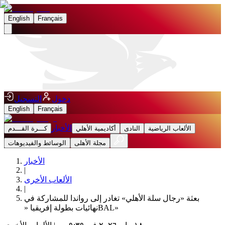
English
Français
دخول
التسجيل
English
Français
الأخبار
الألعاب الرياضية
النادى
أكاديمية الأهلي
كـــرة القـــدم
مجلة الأهلى
الوسائط والفيديوهات
الأخبار
|
الألعاب الأخرى
|
بعثة «رجال سلة الأهلي» تغادر إلى رواندا للمشاركة في
نهائيات بطولة إفريقيا «‏BAL‏»