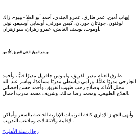
إيهاب أمين، عمر طارق، عمرو الجندي، أحمد أبو العلا «بيبو»، زاك
لوفتون، جوناثان جوردن، كيفن مورفي، أوسايي أوسيفو، نوني
أوموت، يوسف الغايش، عمرو زهران، بيبو زهران.
ويضم الجهاز الفني للفريق كلًّا من:
طارق الغنام مدير الفريق، ولينوس جافريل مديرًا فنيًّا، وأحمد
الجارحي مدربًا عامًّا، ورامي دياسطي مدربًا مساعدًا، وياسر عبد الله
محلل الأداء، وصلاح رجب طبيب الفريق، وأحمد حسن إخصائي
العلاج الطبيعي، ومحمد رضا مدلك، وشريف محمد مدرب أحمال.
وأنهى الجهاز الإداري كافة الترتيبات الإدارية الخاصة بالسفر وأماكن
الإقامة والانتقالات وملاعب التدريب.
رجال سلة الأهلي
#