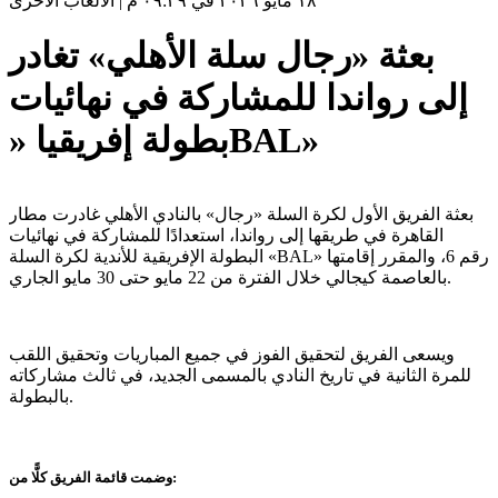
١٨ مايو ٢٠٢٦ في ٠٩:٣٩ م
|
الألعاب الأخرى
بعثة «رجال سلة الأهلي» تغادر
إلى رواندا للمشاركة في نهائيات
بطولة إفريقيا «‏BAL‏»
بعثة الفريق الأول لكرة السلة «رجال» بالنادي الأهلي غادرت مطار
القاهرة في طريقها إلى رواندا، استعدادًا للمشاركة في نهائيات
البطولة الإفريقية للأندية لكرة السلة «BAL» رقم 6، والمقرر إقامتها
بالعاصمة كيجالي خلال الفترة من 22 مايو حتى 30 مايو الجاري.
ويسعى الفريق لتحقيق الفوز في جميع المباريات وتحقيق اللقب
للمرة الثانية في تاريخ النادي بالمسمى الجديد، في ثالث مشاركاته
بالبطولة.
وضمت قائمة الفريق كلًّا من: