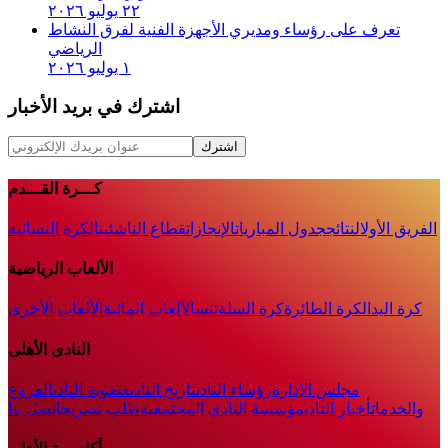
٢٢ يوليو ٢٠٢٦
تعرف على رؤساء ومديري الأجهزة الفنية لفرق النشاط
الرياضي
١ يوليو ٢٠٢٦
اشترك في بريد الأخبار
اشترك
كـــرة القـــدم
الفريق الأول
النتائج
جدول المباريات
الإنجازات
قطاع الناشئين
الكرة النسائية
الألعاب الرياضية
كرة اليد
الكرة الطائرة
كرة السلة
تنس
الألعاب المائية
الألعاب الأخرى
النادى الأهلى
مجلس الإدارة
رؤساء النادى
تاريخ النادى
عضوية النادى
الفروع
والخدمات
أخبار النادي
مؤسسة النادي المجتمعية
طلب تصريح
اتصل بنا