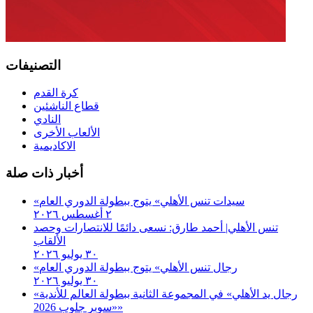
التصنيفات
كرة القدم
قطاع الناشئين
النادي
الألعاب الأخرى
الاكاديمية
أخبار ذات صلة
«سيدات تنس الأهلي» يتوج ببطولة الدوري العام
٢ أغسطس ٢٠٢٦
تنس الأهلي| أحمد طارق: نسعى دائمًا للانتصارات وحصد
الألقاب
٣٠ يوليو ٢٠٢٦
«رجال تنس الأهلي» يتوج ببطولة الدوري العام
٣٠ يوليو ٢٠٢٦
«رجال يد الأهلي» في المجموعة الثانية ببطولة العالم للأندية
«سوبر جلوب 2026»