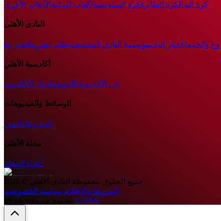
كرة اليد
الكرة الطائرة
كرة السلة
تنس
الألعاب المائية
الألعاب الأخرى
النادى الأهلى
وع والخدمات
أخبار النادي
مؤسسة النادي المجتمعية
طلب تصريح
اتصل بنا
أكاديمية الأهلي
عن الأكاديمية
الأنشطة
أخبار الأكاديمية
الوسائط والفيديوهات
الفيديوهات
الصور
مجلة الأهلى
أعداد المجلة
جميع الحقوق محفوظة
النادى الأهلى
©
2026
الشروط والأحكام
|
سياسة الخصوصية
ICONS
تصميم وبرمجة شركة