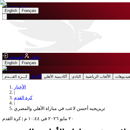
English
Français
دخول
التسجيل
English
Français
الأخبار
فيديوهات
الألعاب الرياضية
النادى
أكاديمية الأهلي
كـــرة القـــدم
الأخبار
|
كرة القدم
|
تريزيجيه أحسن لاعب في مباراة الأهلي والمصري
٢٠ مايو ٢٠٢٦ في ١٠:٤٤ م
|
كرة القدم