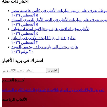
أخبار ذات صلة
أسيوط.. تعرف على ترتيب مباريات الأهلي في كأس عاصمة مصر
٥ أغسطس ٢٠٢٦
إنبي.. تعرف على مباريات الأهلي في الدور الأول للدوري الممتاز
٥ أغسطس ٢٠٢٦
الأهلي يوقع اتفاقية رعاية مع «إيلانو» لمدة 4 سنوات
٤ أغسطس ٢٠٢٦
طارق قنديل رئيسًا لبعثة الأهلي في إسبانيا
٣ أغسطس ٢٠٢٦
عابدين ينتقل إلى وادي دجلة.. ويتعهد بالعودة
٣٠ يوليو ٢٠٢٦
اشترك في بريد الأخبار
اشترك
كـــرة القـــدم
الفريق الأول
النتائج
جدول المباريات
الإنجازات
قطاع الناشئين
الكرة النسائية
الألعاب الرياضية