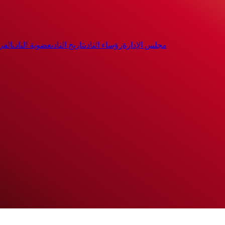
مجلس الإدارة
رؤساء النادى
تاريخ النادى
عضوية النادى
الفر