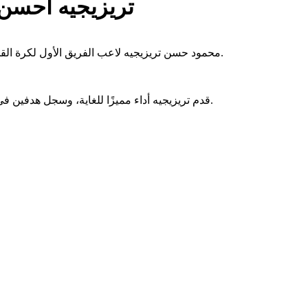
تريزيجيه أحسن 
محمود حسن تريزيجيه لاعب الفريق الأول لكرة القدم بالنادي الأهلي، فاز بجائزة أفضل لاعب في مباراة الأهلي والمصري.
قدم تريزيجيه أداء مميزًا للغاية، وسجل هدفين في المباراة التي فاز بها الأهلي بثنائية نظيفة في ختام منافسات الموسم.