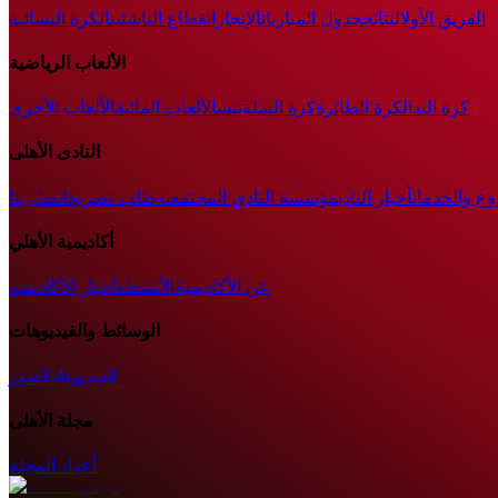
الفريق الأول
النتائج
جدول المباريات
الإنجازات
قطاع الناشئين
الكرة النسائية
الألعاب الرياضية
كرة اليد
الكرة الطائرة
كرة السلة
تنس
الألعاب المائية
الألعاب الأخرى
النادى الأهلى
وع والخدمات
أخبار النادي
مؤسسة النادي المجتمعية
طلب تصريح
اتصل بنا
أكاديمية الأهلي
عن الأكاديمية
الأنشطة
أخبار الأكاديمية
الوسائط والفيديوهات
الفيديوهات
الصور
مجلة الأهلى
أعداد المجلة