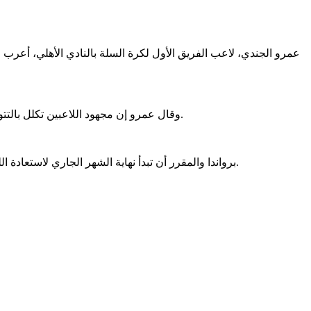
عمرو الجندي، لاعب الفريق الأول لكرة السلة بالنادي الأهلي، أعرب
وقال عمرو إن مجهود اللاعبين تكلل بالتتويج بالبطولة، وإن «رجال سلة الأهلي» يستحق التتويج باللقب الغالي، بعدما خاض مباريات قوية خاصة أمام الاتحاد السكندري في الدور النهائي.
وأكد أن هدف «رجال سلة الأهلي» بعد التتويج بدوري السوبر هو المنافسة بقوة على نهائيات الـ«BAL» برواندا والمقرر أن تبدأ نهاية الشهر الجاري لاستعادة اللقب مجددًا بعد التتويج به في عام 2023.