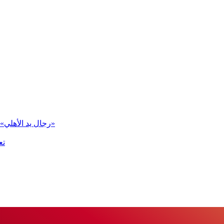
«رجال يد الأهلي» في المجموعة الثانية ببطولة العالم للأندية «سوبر جلوب 2026»
تع