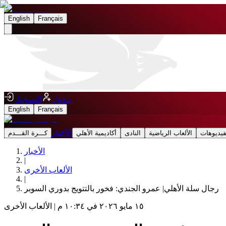
English
Français
دخول
التسجيل
English
Français
الأخبار
فيديوهات
الألعاب الرياضية
النادى
أكاديمية الأهلي
كـــرة القـــدم
الأخبار
|
الألعاب الأخرى
|
رجال سلة الأهلي| عمرو الجندي: فخور بالتتويج بدوري السوبر
١٥ مايو ٢٠٢٦ في ١٠:٣٤ م
|
الألعاب الأخرى