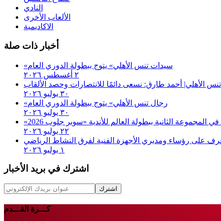
النادي
الألعاب الأخرى
الاكاديمية
أخبار ذات صلة
«سيدات تنس الأهلي» يتوج ببطولة الدوري العام
٢ أغسطس ٢٠٢٦
تنس الأهلي| أحمد طارق: نسعى دائمًا للانتصارات وحصد الألقاب
٣٠ يوليو ٢٠٢٦
«رجال تنس الأهلي» يتوج ببطولة الدوري العام
٣٠ يوليو ٢٠٢٦
٢٢ يوليو ٢٠٢٦
رف على رؤساء ومديري الأجهزة الفنية لفرق النشاط الرياضي
١ يوليو ٢٠٢٦
اشترك في بريد الأخبار
اشترك
كـــرة القـــدم