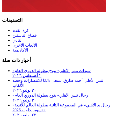
التصنيفات
كرة القدم
قطاع الناشئين
النادي
الألعاب الأخرى
الاكاديمية
أخبار ذات صلة
«سيدات تنس الأهلي» يتوج ببطولة الدوري العام
٢ أغسطس ٢٠٢٦
تنس الأهلي| أحمد طارق: نسعى دائمًا للانتصارات وحصد
الألقاب
٣٠ يوليو ٢٠٢٦
«رجال تنس الأهلي» يتوج ببطولة الدوري العام
٣٠ يوليو ٢٠٢٦
«رجال يد الأهلي» في المجموعة الثانية ببطولة العالم للأندية
«سوبر جلوب 2026»
٢٢ يوليو ٢٠٢٦