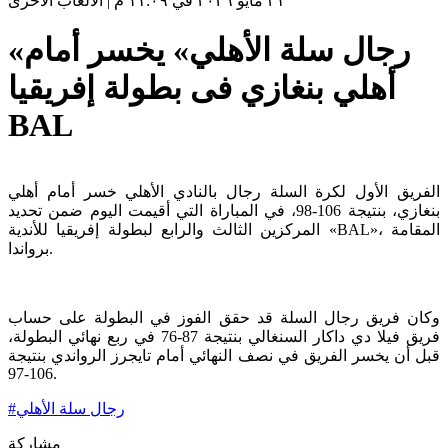
٣١ مايو ٢٠٢٦ في ١١:٠٩ م
|
الألعاب الأخرى
«رجال سلة الأهلي» يخسر أمام
أهلي بنغازي فى بطولة إفريقيا
BAL
الفريق الأول لكرة السلة رجال بالنادي الأهلي خسر أمام أهلي
بنغازي، بنتيجة 106-98، في المباراة التي أقيمت اليوم ضمن تحديد
المركزين الثالث والرابع لبطولة إفريقيا للأندية «BAL»، المقامة
برواندا.
وكان فريق رجال السلة قد حقق الفوز في البطولة على حساب
فريق فيلا دي داكار السنغالي بنتيجة 87-76 في ربع نهائي البطولة،
قبل أن يخسر الفريق في نصف النهائي أمام تايجرز الرواندي بنتيجة
106-97.
رجال سلة الأهلي
#
مشاركة