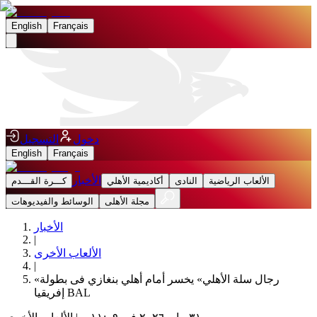
English
Français
دخول
التسجيل
English
Français
الأخبار
الألعاب الرياضية
النادى
أكاديمية الأهلي
كـــرة القـــدم
مجلة الأهلى
الوسائط والفيديوهات
الأخبار
|
الألعاب الأخرى
|
«رجال سلة الأهلي» يخسر أمام أهلي بنغازي فى بطولة
إفريقيا BAL