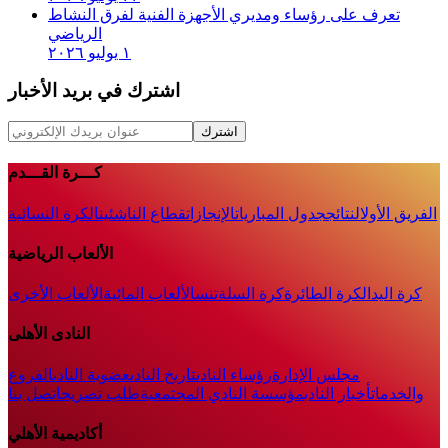
تعرف على رؤساء ومديري الأجهزة الفنية لفرق النشاط
الرياضي
١ يوليو ٢٠٢٦
اشترك في بريد الأخبار
اشترك
كـــرة القـــدم
الفريق الأول
النتائج
جدول المباريات
الإنجازات
قطاع الناشئين
الكرة النسائية
الألعاب الرياضية
كرة اليد
الكرة الطائرة
كرة السلة
تنس
الألعاب المائية
الألعاب الأخرى
النادى الأهلى
مجلس الإدارة
رؤساء النادى
تاريخ النادى
عضوية النادى
الفروع
والخدمات
أخبار النادي
مؤسسة النادي المجتمعية
طلب تصريح
اتصل بنا
أكاديمية الأهلي