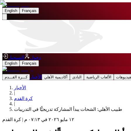
English
Français
دخول
التسجيل
English
Français
الأخبار
فيديوهات
الألعاب الرياضية
النادى
أكاديمية الأهلي
كـــرة القـــدم
الأخبار
|
كرة القدم
|
طبيب الأهلي: الشحات يبدأ المشاركة تدريجيًّا في التدريبات
١٢ مايو ٢٠٢٦ في ٠٧:١٣ م
|
كرة القدم