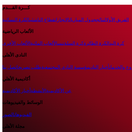
كـــرة القـــدم
الفريق الأول
النتائج
جدول المباريات
الإنجازات
قطاع الناشئين
الكرة النسائية
الألعاب الرياضية
كرة اليد
الكرة الطائرة
كرة السلة
تنس
الألعاب المائية
الألعاب الأخرى
النادى الأهلى
وع والخدمات
أخبار النادي
مؤسسة النادي المجتمعية
طلب تصريح
اتصل بنا
أكاديمية الأهلي
عن الأكاديمية
الأنشطة
أخبار الأكاديمية
الوسائط والفيديوهات
الفيديوهات
الصور
مجلة الأهلى