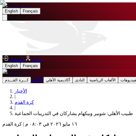
English
Français
دخول
التسجيل
English
Français
الأخبار
فيديوهات
الألعاب الرياضية
النادى
أكاديمية الأهلي
كـــرة القـــدم
الأخبار
|
كرة القدم
|
طبيب الأهلي: شوبير وبيكهام يشاركان في التدريبات الجماعية
١٦ مايو ٢٠٢٦ في ٠٨:٠٣ م
|
كرة القدم