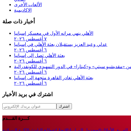
الألعاب الأخرى
الاكاديمية
أخبار ذات صلة
الأهلي ينهي مرانه الأول في معسكر إسبانيا
٧ أغسطس ٢٠٢٦
عدلي وعبد العزيز يستقبلان بعثة الأهلي في إسبانيا
٦ أغسطس ٢٠٢٦
بعثة الأهلي تصل إلى إسبانيا
٦ أغسطس ٢٠٢٦
 من «مقديشيو سيتي» و«كيتارا» في الدور التمهيدي للكونفدرالية
٦ أغسطس ٢٠٢٦
بعثة الأهلي تغادر القاهرة متجهة إلى إسبانيا
٦ أغسطس ٢٠٢٦
اشترك في بريد الأخبار
اشترك
كـــرة القـــدم
الفريق الأول
النتائج
جدول المباريات
الإنجازات
قطاع الناشئين
الكرة النسائية