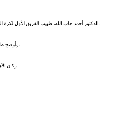
الدكتور أحمد جاب الله، طبيب الفريق الأول لكرة القدم بالنادي الأهلي، قال إن مصطفى شوبير حارس الفريق، شارك اليوم في التدريبات الجماعية بعد تعافيه من إصابة بشد في العضلة الخلفية.
وأوضح طبيب الأهلي أن أحمد رمضان بيكهام، لاعب الفريق، شارك بشكل تدريجي في التدريبات الجماعية بعد تعافيه من إصابة بشد في العضلة الضامة.
وكان الأهلي قد استأنف تدريباته اليوم بعد الراحة التي حصل عليها أمس، ضمن تحضيراته لمواجهة المصري في الجولة الختامية لبطولة الدوري الممتاز.