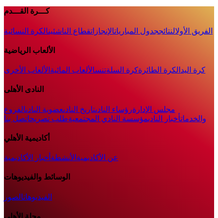
كـــرة القـــدم
الفريق الأول
النتائج
جدول المباريات
الإنجازات
قطاع الناشئين
الكرة النسائية
الألعاب الرياضية
كرة اليد
الكرة الطائرة
كرة السلة
تنس
الألعاب المائية
الألعاب الأخرى
النادى الأهلى
مجلس الإدارة
رؤساء النادى
تاريخ النادى
عضوية النادى
الفروع
والخدمات
أخبار النادي
مؤسسة النادي المجتمعية
طلب تصريح
اتصل بنا
أكاديمية الأهلي
عن الأكاديمية
الأنشطة
أخبار الأكاديمية
الوسائط والفيديوهات
الفيديوهات
الصور
مجلة الأهلى