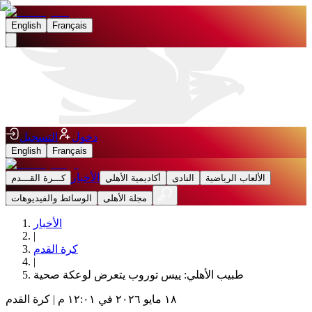
English
Français
دخول
التسجيل
English
Français
الأخبار
الألعاب الرياضية
النادى
أكاديمية الأهلي
كـــرة القـــدم
مجلة الأهلى
الوسائط والفيديوهات
الأخبار
|
كرة القدم
|
طبيب الأهلي: ييس توروب يتعرض لوعكة صحية
١٨ مايو ٢٠٢٦ في ١٢:٠١ م
|
كرة القدم