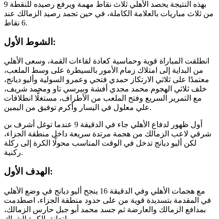
بهذه النتيجة يحصد الأهلي ثلاث نقاط مهمة ويرفع رصيده للنقطة 9
من ثلاث مباريات بالعلامة الكاملة، في حين تجمد رصيد الزمالك عند
6 نقاط.
الشوط الأول:
انطلقت المباراة قوية وحماسية كعادة لقاءات القمة، وسعى الأهلي
من البداية إلى امتلاك زمام الأمور بالسيطرة على وسط الملعب،
معتمدًا على ثلاثي الارتكاز حمدي فتحي وعمرو السولية وأليو ديانج،
خلف ثلاثي الهجوم محمد مجدي أفشة وبيرسي تاو ومحمد شريف،
مع التمرير السريع وفتح الملعب من الأطراف، مستغلًّا انطلاقات
علي معلول في اليسار وأكرم توفيق من اليمين.
أول ظهور لدفاع الأهلي جاء في الدقيقة 9 عندما توغل أشرف بن
شرقي لاعب الزمالك من هجمة مرتدة سريعة داخل منطقة الجزاء،
لكن أليو ديانج تدخل في الوقت المناسب محولًا الكرة إلى ركلة
ركنية.
الهدف الأول:
مع هجمات الأهلي وفي الدقيقة 16 ينجح أليو ديانج في وضع الأهلي
في المقدمة بتسديدة قوية من على حدود منطقة الجزاء، اصطدمت
بمدافع الزمالك والعارضة ثم جسد محمد أبو جبل حارس الزمالك،
لتعانق الكرة الشباك.