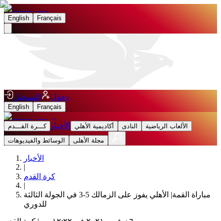
English
Français
دخول
التسجيل
English
Français
الأخبار
الألعاب الرياضية
النادى
أكاديمية الأهلي
كـــرة القـــدم
مجلة الأهلى
الوسائط والفيديوهات
الأخبار
|
كرة القدم
|
مباراة القمة| الأهلي يفوز على الزمالك 5-3 في الجولة الثالثة
للدوري