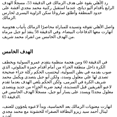
رد الأهلي بقوة على هدف الزمالك في الدقيقة 53، مسجلًا الهدف
الرابع بأقدام أليو ديانج، عندما استقبل ركنية محمد مجدي أفشة على
حدود المنطقة وأطلق صاروخًا سكن الزاوية اليسرى لحارس
الزمالك.
واصل الأهلي تفوقه وتسيده للمباراة محاصرًا الزمالك بأنياب هجومية
انهارت معها الدفاعات البيضاء، وفي الدقيقة 58 ينقذ أبو جبل مرماه
من الهدف الخامس من انفراد محمد شريف.
الهدف الخامس
في الدقيقة 60 ومن هجمة منظمة يتقدم عمرو السولية ويخطف
الكرة داخل منطقة الجزاء من أمام أقدام حمزة المثلوثي، الذي
صوب بقدمه في بطن السولية، ليحتسب الحكم ركلة جزاء صحيحة
تصدى لها علي معلول وسدد، ولكن أبو جبل يتصدى ويكمل محمد
شريف الكرة في المرمى، ولكن الحكم يلغي الهدف بعدما تقدم
لاعبو الفريقين قبل التسديدة، ليعيد ضربة الجزاء من جديد ويتصدى
معلول مجددًا ويسدد على يسار أبو جبل، مسجلًا الهدف الخامس في
الدقيقة 65.
انهارت معنويات الزمالك بعد الخماسية، وبدأ لاعبوه يلجؤون للعنف،
لينال أحمد سيد زيزو البطاقة الصفراء للخشونة مع محمد مجدي
أفشة.