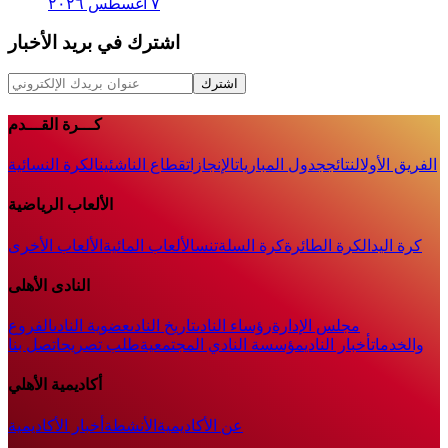
٧ أغسطس ٢٠٢٦
اشترك في بريد الأخبار
اشترك
كـــرة القـــدم
الفريق الأول
النتائج
جدول المباريات
الإنجازات
قطاع الناشئين
الكرة النسائية
الألعاب الرياضية
كرة اليد
الكرة الطائرة
كرة السلة
تنس
الألعاب المائية
الألعاب الأخرى
النادى الأهلى
مجلس الإدارة
رؤساء النادى
تاريخ النادى
عضوية النادى
الفروع
والخدمات
أخبار النادي
مؤسسة النادي المجتمعية
طلب تصريح
اتصل بنا
أكاديمية الأهلي
عن الأكاديمية
الأنشطة
أخبار الأكاديمية