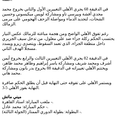
في الدقيقة 68 يجري الأهلي التغييرين الأول والثاني بخروج محمد
مجدي أفشة وبيرسي تاو ومشاركة لويس ميكيسوني وحسين
الشحات، لتجديد الدماء ومواصلة الزحف الهجومي على مرمى
الزمالك.
رغم تفوق الأهلي الواضح ومن هجمة مباغتة للزمالك عكس التيار
يحتسب الحكم ركلة جزاء ضد علي معلول، من تدخل سيف الجزيري
داخل منطقة الجزاء، الذي تعمد السقوط، ويتصدى زيزو ويسدد
مسجلًا الهدف الثاني.
في الدقيقة 82 يجري الأهلي التغييرين الثالث والرابع بخروج أيمن
أشرف ومحمد شريف ومشاركة ياسر إبراهيم وطاهر محمد طاهر،
ويختتم الأهلي تغييراته في الدقيقة 88 بخروج بدر بانون ومشاركة
محمد هاني.
ويستمر الأهلي على تفوقه حتى النهاية قبل أن يطلق الحكم صافرة
النهاية بفوز الأهلي 5-3.
ميني ماتش
‏- ملعب المباراة: استاد القاهرة.
‏- حكم المباراة: محمد عادل.
‏- البطولة: بطولة الدوري الممتاز (الجولة الثالثة).