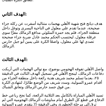
الهدف الثاني:
هدف ديانج فتح شهية الأهلي بهجمات متتالية أسفرت عن ركلة جزاء
صحيحة، عندما تقدم علي معلول في الناحية اليسرى وتوغل داخل
منطقة الجزاء، فلم يجد حمزة المثلوثي مدافع الزمالك مفرًّا سوى
عرقلة معلول، ليحتسب الحكم محمد عادل ضربة جزاء صحيحة
تصدى لها علي معلول، واضعًا الكرة على يمين أبو جبل حارس
الزمالك.
الهدف الثالث:
واصل الأهلي تفوقه الهجومي بوضوح، مع توالي الهجمات التي أربكت
دفاعات الزمالك، لينجح الأهلي في تسجيل الهدف الثالث في الدقيقة
٢٥، بعدما تسلم محمد شريف هدية رائعة داخل منطقة الجزاء من
أقدام عمرو السولية، وسدد شريف من الوضع طائرًا، لتتهادى الكرة
من فوق جسد حارس الزمالك وتعانق الشباك.
تسيد الأهلي المباراة بالكامل بعد الثلاثية الرائعة، كما نجح رباعي خط
الدفاع في قطع كل الطرق أمام مناوشات الزمالك الهجومية التي لم
ترقَ إلى مرحلة الخطورة، وفي الدقيقة 35 يتقدم عمرو السولية