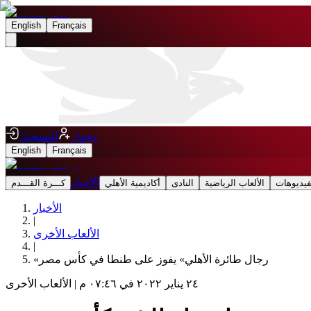
English
Français
دخول
التسجيل
English
Français
الأخبار
فيديوهات
الألعاب الرياضية
النادى
أكاديمية الأهلي
كـــرة القـــدم
الأخبار
|
الألعاب الأخرى
|
«رجال طائرة الأهلي» يفوز على طنطا في كأس مصر
٢٤ يناير ٢٠٢٢ في ٠٧:٤٦ م
|
الألعاب الأخرى