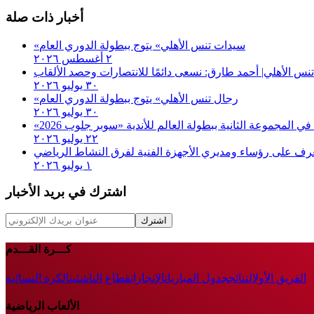
أخبار ذات صلة
«سيدات تنس الأهلي» يتوج ببطولة الدوري العام
٢ أغسطس ٢٠٢٦
تنس الأهلي| أحمد طارق: نسعى دائمًا للانتصارات وحصد الألقاب
٣٠ يوليو ٢٠٢٦
«رجال تنس الأهلي» يتوج ببطولة الدوري العام
٣٠ يوليو ٢٠٢٦
٢٢ يوليو ٢٠٢٦
رف على رؤساء ومديري الأجهزة الفنية لفرق النشاط الرياضي
١ يوليو ٢٠٢٦
اشترك في بريد الأخبار
اشترك
كـــرة القـــدم
الفريق الأول
النتائج
جدول المباريات
الإنجازات
قطاع الناشئين
الكرة النسائية
الألعاب الرياضية