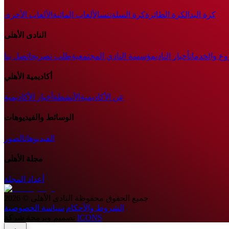
كرة اليد
الكرة الطائرة
كرة السلة
تنس
الألعاب المائية
الألعاب الأخرى
النادى الأهلى
وع والخدمات
أخبار النادي
مؤسسة النادي المجتمعية
طلب تصريح
اتصل بنا
أكاديمية الأهلي
عن الأكاديمية
الأنشطة
أخبار الأكاديمية
الوسائط والفيديوهات
الفيديوهات
الصور
مجلة الأهلى
أعداد المجلة
جميع الحقوق محفوظة
النادى الأهلى
©
2026
الشروط والأحكام
|
سياسة الخصوصية
ICONS
تصميم وبرمجة شركة