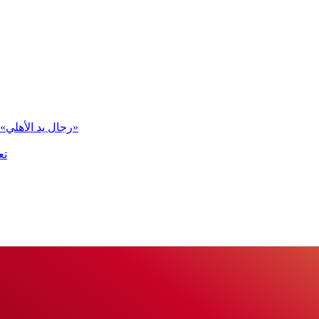
«رجال يد الأهلي» في المجموعة الثانية ببطولة العالم للأندية «سوبر جلوب 2026»
تع