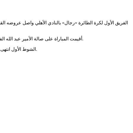
الفريق الأول لكرة الطائرة «رجال» بالنادي الأهلي واصل عروضه ال
أقيمت المباراة على صالة الأمير عبد الله الفيصل بمقر النادي بالجزيرة. وقدم خلالها «رجال طائرة الأهلي» عرضًا قويًّا، ونجح في إنهاء اللقاء لصالحه بنتيجة ثلاثة أشواط نظيفة دون مقابل.
الشوط الأول انتهى بتقدم الفريق بنتيجة 25-11، ثم تفوق «رجال طائرة الأهلي» في الشوط الثاني بنتيجة 25-10، قبل أن ينهي الفريق الشوط الثالث لصالحه 25-15.