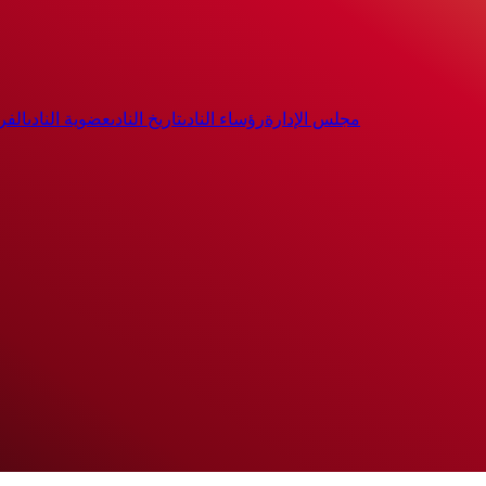
مجلس الإدارة
رؤساء النادى
تاريخ النادى
عضوية النادى
الفر