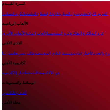
كـــرة القـــدم
الفريق الأول
النتائج
جدول المباريات
الإنجازات
قطاع الناشئين
الكرة النسائية
الألعاب الرياضية
كرة اليد
الكرة الطائرة
كرة السلة
تنس
الألعاب المائية
الألعاب الأخرى
النادى الأهلى
وع والخدمات
أخبار النادي
مؤسسة النادي المجتمعية
طلب تصريح
اتصل بنا
أكاديمية الأهلي
عن الأكاديمية
الأنشطة
أخبار الأكاديمية
الوسائط والفيديوهات
الفيديوهات
الصور
مجلة الأهلى