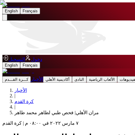
English
Français
دخول
التسجيل
English
Français
الأخبار
فيديوهات
الألعاب الرياضية
النادى
أكاديمية الأهلي
كـــرة القـــدم
الأخبار
|
كرة القدم
|
مران الأهلي| فحص طبي لطاهر محمد طاهر
٧ مارس ٢٠٢٢ في ٠٨:٠٠ م
|
كرة القدم