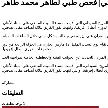
لي| فحص طبي لطاهر محمد طاهر
ني التي أقيمت مساء السبت الماضي على استاد الأهلي ‏we ‏السلام، والمؤجلة من
وري أبطال إفريقيا، ‏وانتهت بفوز الفريق بثلاثة أهداف مقابل هدفين.‏
ران على أن يتم تقييم حالته بشكل نهائي خلال ‏الساعات المقبلة.‏
ويلتقي الأهلي مع بيراميدز مساء غدٍ في بطولة الدوري الممتاز، ثم يتوجه الفريق إلى جنوب ‏إفريقيا استعدادًا لمباراة صن داونز التي تقام يوم السبت المقبل 12 مارس الجاري في الجولة الرابعة من ‏دور
المجموعات لدوري أبطال إفريقيا.‏
المران، للحديث عن الجوانب الفنية والخططية الخاصة بمواجهة الغد.‏
داني، التي أقيمت مساء السبت الماضي على استاد ‏الأهلي ‏we السلام في دور
أبطال إفريقيا، والتي انتهت بفوز الفريق بثلاثة أهداف ‏مقابل هدفين.‏
مشاركة
التعليقات
لا توجد تعليقات