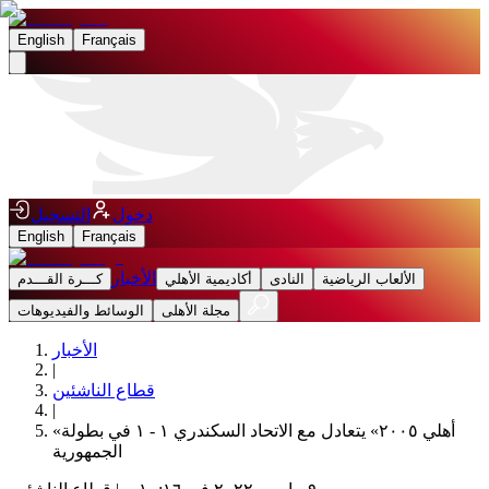
English
Français
دخول
التسجيل
English
Français
الأخبار
الألعاب الرياضية
النادى
أكاديمية الأهلي
كـــرة القـــدم
مجلة الأهلى
الوسائط والفيديوهات
الأخبار
|
قطاع الناشئين
|
«أهلي ٢٠٠٥» يتعادل مع الاتحاد السكندري ١ - ١ في بطولة
الجمهورية