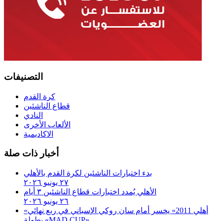
التصنيفات
كرة القدم
قطاع الناشئين
النادي
الألعاب الأخرى
الاكاديمية
أخبار ذات صلة
بدء اختبارات الناشئين لكرة القدم بالأهلي
٢٧ يونيو ٢٠٢٦
الأهلي يُمدد اختبارات قطاع الناشئين ٣ أيام
٢٦ يونيو ٢٠٢٦
«أهلي 2011» يخسر أمام سان روكي الإسباني في ربع نهائي
بطولة «MAD CUP»