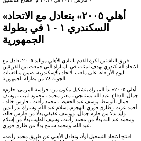
٩ مارس ٢٠٢٢ في ١٠:١٦ م
|
قطاع الناشئين
«أهلي ٢٠٠٥» يتعادل مع الاتحاد
السكندري ١ - ١ في بطولة
الجمهورية
فريق الناشئين لكرة القدم بالنادي الأهلي مواليد ٢٠٠٥ تعادل مع
الاتحاد السكندري بهدف لمثله، في المباراة التي جمعت بين الفريقين
اليوم الأربعاء، على ملعب الاتحاد بالإسكندرية، ضمن منافسات
الجولة ٢٤ من بطولة الجمهورية.
«أهلي ٢٠٠٥» بدأ المباراة بتشكيل مكون من: حراسة المرمى: حازم
جمال. الدفاع: عبد الله بستانجي - معتز محمد - محمود لبيب - يوسف
جمال. الوسط: يوسف عبد الحفيظ - محمد رأفت - فارس خالد -
أحمد عزت - طارق فوزي. الهجوم: إسلام عبد الله. وشارك بدر الدين
وليد بدلًا من حازم جمال، ويوسف عفيفي بدلًا من فارس خالد،
ومحمد عبد الله بدلًا من محمد رأفت، وسيف الطيب بدلًا من إسلام
عبد الله، ومحمد سامح بدلًا من طارق فوزي.
افتتح الاتحاد التسجيل أولًا، وتعادل الأهلي عن طريق محمد رأفت،