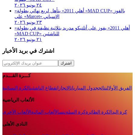
٢٤ يونيو ٢٠٢٦
«أهلي 2011» يتأهل لربع نهائي بطولة «MAD CUP» بالفوز
على «Marcet» الإسباني
٢٣ يونيو ٢٠٢٦
«أهلي 2011» يفوز على أتلتيكو مدريد بثلاثية نظيفة في بطولة
«MAD CUP» للناشئين
٢١ يونيو ٢٠٢٦
اشترك في بريد الأخبار
اشترك
كـــرة القـــدم
الفريق الأول
النتائج
جدول المباريات
الإنجازات
قطاع الناشئين
الكرة النسائية
الألعاب الرياضية
كرة اليد
الكرة الطائرة
كرة السلة
تنس
الألعاب المائية
الألعاب الأخرى
النادى الأهلى