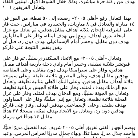
بهدف من ركلة حرة مباشرة، وذلك خلال الشوط الأول، لينتهي اللقاء
بتعادل الفريقين ١ - ١.
بهذا التعادل رفع «أهلي ٢٠٠٥» رصيده إلى ٥٠ نقطة، من الفوز في
١٤ مباراة والتعادل في ٨ مباريات، والخسارة في مباراتين، حيث فاز
على الشرقية للدخان بثلاثة أهداف مقابل هدفين، ثم تعادل مع غزل
المحلة بدون أهداف، ومع إنبي بهدف لمثله، وفاز على المقاولون
بهدف دون مقابل، وخسر أمام الإسماعيلي بهدف دون رد، قبل أن
يفوز بنفس النتيجة على فاركو.
وتعادل «أهلي ٢٠٠٥» مع الاتحاد السكندري سلبيًّا، ثم فاز على
فيوتشر بثلاثية نظيفة، وخسر أمام وادي دجلة بأربعة أهداف مقابل
هدفين، وفاز على سيراميكا بهدف دون مقابل، وعلى المقاصة
بهدفين مقابل هدف، وعلى المصري بثلاثية نظيفة، وعلى سموحة
بثلاثة أهداف مقابل هدفين، وعلى البنك الأهلي بثنائية نظيفة، وتعادل
مع الزمالك بهدف لمثله، وفاز على طلائع الجيش برباعية نظيفة،
وتعادل مع الجونة سلبيًّا، ومع الدخان بهدف لمثله، وفاز على غزل
المحلة بثلاثية نظيفة، وتعادل مع إنبي سلبيًّا، وفاز على المقاولون
بهدف نظيف، وعلى الإسماعيلي بهدفين لهدف، وفاز على فاركو
بهدفين دون رد، وتعادل مع الاتحاد بهدف لمثله، مسجلًا ٣٧ هدفًا
مقابل ١٤ هدفًا في مرماه.
ويضم الجهاز الفني لفريق أهلي ٢٠٠٥ شريف عبد الفضيل مديرًا فنيًّا،
وأحمد جلال مدربًا مساعدًا، وبهاء جمال مدربًا لحراس المرمى، وعبد