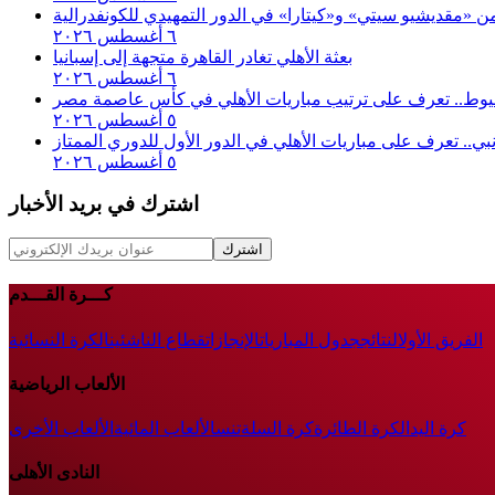
 من «مقديشيو سيتي» و«كيتارا» في الدور التمهيدي للكونفدرالية
٦ أغسطس ٢٠٢٦
بعثة الأهلي تغادر القاهرة متجهة إلى إسبانيا
٦ أغسطس ٢٠٢٦
أسيوط.. تعرف على ترتيب مباريات الأهلي في كأس عاصمة مصر
٥ أغسطس ٢٠٢٦
إنبي.. تعرف على مباريات الأهلي في الدور الأول للدوري الممتاز
٥ أغسطس ٢٠٢٦
اشترك في بريد الأخبار
اشترك
كـــرة القـــدم
الفريق الأول
النتائج
جدول المباريات
الإنجازات
قطاع الناشئين
الكرة النسائية
الألعاب الرياضية
كرة اليد
الكرة الطائرة
كرة السلة
تنس
الألعاب المائية
الألعاب الأخرى
النادى الأهلى