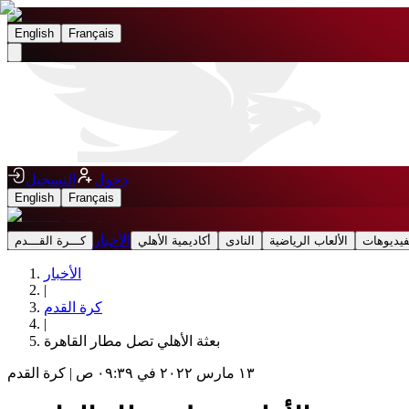
English
Français
دخول
التسجيل
English
Français
الأخبار
فيديوهات
الألعاب الرياضية
النادى
أكاديمية الأهلي
كـــرة القـــدم
الأخبار
|
كرة القدم
|
بعثة الأهلي تصل مطار القاهرة
١٣ مارس ٢٠٢٢ في ٠٩:٣٩ ص
|
كرة القدم