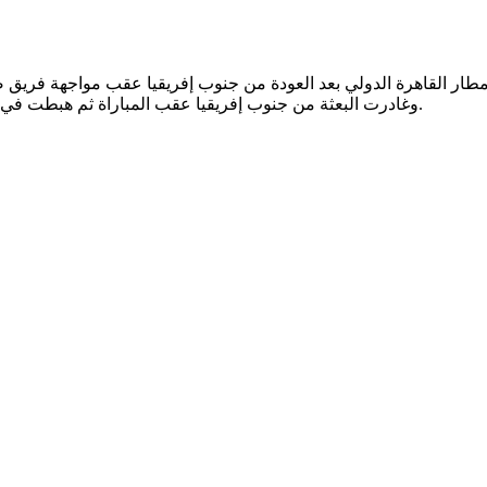
وغادرت البعثة من جنوب إفريقيا عقب المباراة ثم هبطت في مطار اسوان للتزود بالوقود قبل أن تستأنف الرحلة إلى مطار القاهرة.