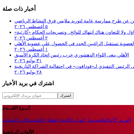
أخبار ذات صلة
لن عن طرح ممارسة عامة لتوريد ملابس فرق النشاط الرياضي
٥ أغسطس ٢٠٢٦
اؤل ولا للتعاون هناك انتهاك للوائح.. وتصريحات الحكام «كارثية»‏
٢ أغسطس ٢٠٢٦
لعضوية تستقبل الراغبين الجدد في الحصول على عضوية الأهلي
١ أغسطس ٢٠٢٦
الأهلي ينعى اللواء الدهشوري حرب رئيس اتحاد الكرة الأسبق
٣١ يوليو ٢٠٢٦
الرئيس التنفيذي لـ«فودافون» في احتفالية الشراكة التاريخية
٢٨ يوليو ٢٠٢٦
اشترك في بريد الأخبار
اشترك
كـــرة القـــدم
الفريق الأول
النتائج
جدول المباريات
الإنجازات
قطاع الناشئين
الكرة النسائية
الألعاب الرياضية