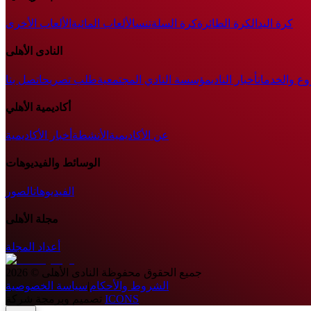
كرة اليد
الكرة الطائرة
كرة السلة
تنس
الألعاب المائية
الألعاب الأخرى
النادى الأهلى
وع والخدمات
أخبار النادي
مؤسسة النادي المجتمعية
طلب تصريح
اتصل بنا
أكاديمية الأهلي
عن الأكاديمية
الأنشطة
أخبار الأكاديمية
الوسائط والفيديوهات
الفيديوهات
الصور
مجلة الأهلى
أعداد المجلة
جميع الحقوق محفوظة
النادى الأهلى
©
2026
الشروط والأحكام
|
سياسة الخصوصية
ICONS
تصميم وبرمجة شركة