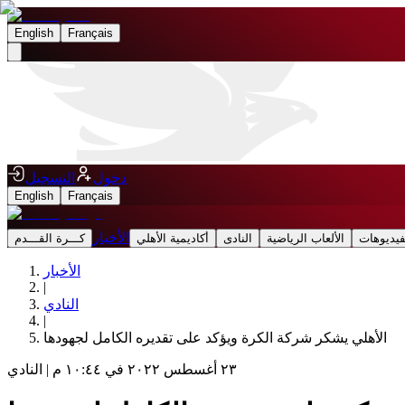
English
Français
دخول
التسجيل
English
Français
الأخبار
فيديوهات
الألعاب الرياضية
النادى
أكاديمية الأهلي
كـــرة القـــدم
الأخبار
|
النادي
|
الأهلي يشكر شركة الكرة ويؤكد على تقديره الكامل لجهودها
٢٣ أغسطس ٢٠٢٢ في ١٠:٤٤ م
|
النادي