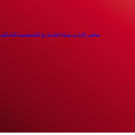
مجلس الإدارة
رؤساء النادى
تاريخ النادى
عضوية النادى
الفر