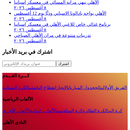
الأهلي ينهي مرانه المسائي في معسكر إسبانيا
٨ أغسطس ٢٠٢٦
الأهلي يواجه بادالونا الإسباني وديًّا يوم 12 أغسطس
٨ أغسطس ٢٠٢٦
برنامج غذائي خاص للاعبي الأهلي في معسكر إسبانيا
٨ أغسطس ٢٠٢٦
تدريبات متنوعة في مران الأهلي الصباحي
٨ أغسطس ٢٠٢٦
اشترك في بريد الأخبار
اشترك
كـــرة القـــدم
الفريق الأول
النتائج
جدول المباريات
الإنجازات
قطاع الناشئين
الكرة النسائية
الألعاب الرياضية
كرة اليد
الكرة الطائرة
كرة السلة
تنس
الألعاب المائية
الألعاب الأخرى
النادى الأهلى