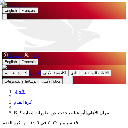
English
Français
دخول
التسجيل
English
Français
الأخبار
الألعاب الرياضية
النادى
أكاديمية الأهلي
كـــرة القـــدم
مجلة الأهلى
الوسائط والفيديوهات
الأخبار
|
كرة القدم
|
مران الأهلي| أبو عبلة يتحدث عن تطورات إصابة كوكا
١٩ سبتمبر ٢٠٢٢ في ٠١:٠٦ م
|
كرة القدم