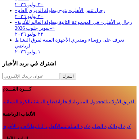
٣٠ يوليو ٢٠٢٦
«رجال تنس الأهلي» يتوج ببطولة الدوري العام
٣٠ يوليو ٢٠٢٦
«رجال يد الأهلي» في المجموعة الثانية ببطولة العالم للأندية
«سوبر جلوب 2026»
٢٢ يوليو ٢٠٢٦
تعرف على رؤساء ومديري الأجهزة الفنية لفرق النشاط
الرياضي
١ يوليو ٢٠٢٦
اشترك في بريد الأخبار
اشترك
كـــرة القـــدم
الفريق الأول
النتائج
جدول المباريات
الإنجازات
قطاع الناشئين
الكرة النسائية
الألعاب الرياضية
كرة اليد
الكرة الطائرة
كرة السلة
تنس
الألعاب المائية
الألعاب الأخرى
النادى الأهلى