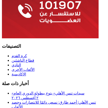
التصنيفات
كرة القدم
قطاع الناشئين
النادي
الألعاب الأخرى
الاكاديمية
أخبار ذات صلة
«سيدات تنس الأهلي» يتوج ببطولة الدوري العام
٢ أغسطس ٢٠٢٦
تنس الأهلي| أحمد طارق: نسعى دائمًا للانتصارات وحصد
الألقاب