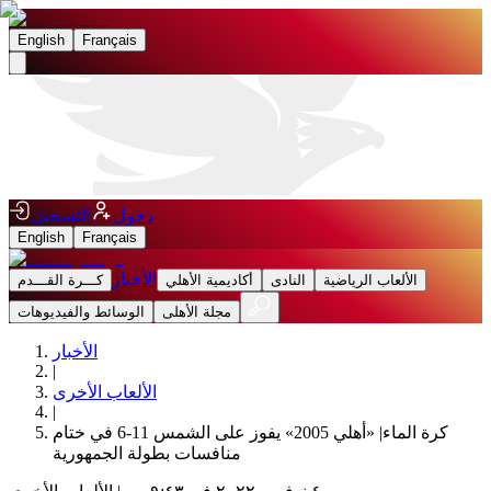
English
Français
دخول
التسجيل
English
Français
الأخبار
الألعاب الرياضية
النادى
أكاديمية الأهلي
كـــرة القـــدم
مجلة الأهلى
الوسائط والفيديوهات
الأخبار
|
الألعاب الأخرى
|
كرة الماء| «أهلي 2005» يفوز على الشمس 11-6 في ختام
منافسات بطولة الجمهورية