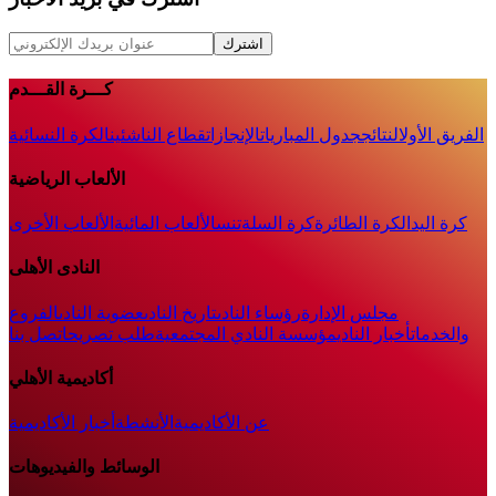
اشترك
كـــرة القـــدم
الفريق الأول
النتائج
جدول المباريات
الإنجازات
قطاع الناشئين
الكرة النسائية
الألعاب الرياضية
كرة اليد
الكرة الطائرة
كرة السلة
تنس
الألعاب المائية
الألعاب الأخرى
النادى الأهلى
مجلس الإدارة
رؤساء النادى
تاريخ النادى
عضوية النادى
الفروع
والخدمات
أخبار النادي
مؤسسة النادي المجتمعية
طلب تصريح
اتصل بنا
أكاديمية الأهلي
عن الأكاديمية
الأنشطة
أخبار الأكاديمية
الوسائط والفيديوهات