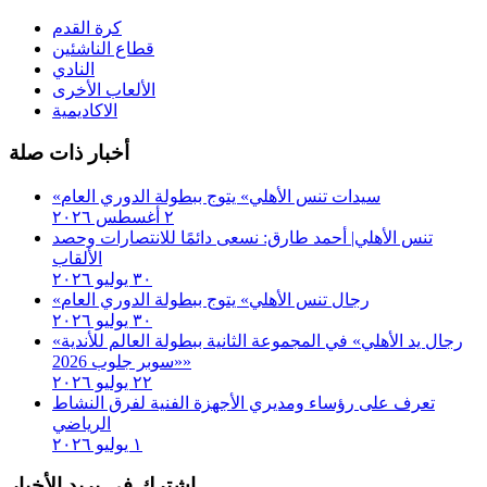
كرة القدم
قطاع الناشئين
النادي
الألعاب الأخرى
الاكاديمية
أخبار ذات صلة
«سيدات تنس الأهلي» يتوج ببطولة الدوري العام
٢ أغسطس ٢٠٢٦
تنس الأهلي| أحمد طارق: نسعى دائمًا للانتصارات وحصد
الألقاب
٣٠ يوليو ٢٠٢٦
«رجال تنس الأهلي» يتوج ببطولة الدوري العام
٣٠ يوليو ٢٠٢٦
«رجال يد الأهلي» في المجموعة الثانية ببطولة العالم للأندية
«سوبر جلوب 2026»
٢٢ يوليو ٢٠٢٦
تعرف على رؤساء ومديري الأجهزة الفنية لفرق النشاط
الرياضي
١ يوليو ٢٠٢٦
اشترك في بريد الأخبار