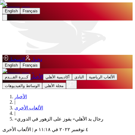
English
Français
دخول
التسجيل
English
Français
الأخبار
الألعاب الرياضية
النادى
أكاديمية الأهلي
كـــرة القـــدم
مجلة الأهلى
الوسائط والفيديوهات
الأخبار
|
الألعاب الأخرى
|
«رجال يد الأهلي» يفوز على الزهور في الدوري
٤ نوفمبر ٢٠٢٢ في ١١:١٨ م
|
الألعاب الأخرى