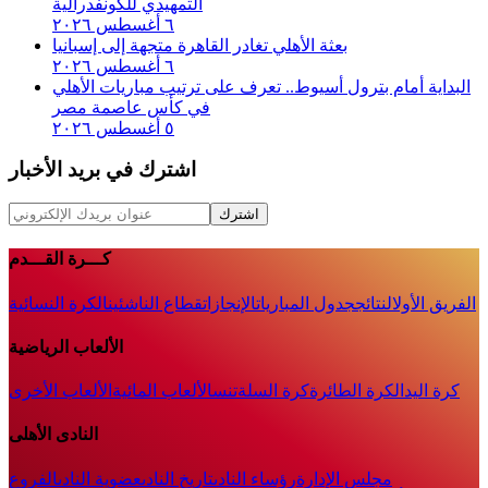
التمهيدي للكونفدرالية
٦ أغسطس ٢٠٢٦
بعثة الأهلي تغادر القاهرة متجهة إلى إسبانيا
٦ أغسطس ٢٠٢٦
البداية أمام بترول أسيوط.. تعرف على ترتيب مباريات الأهلي
في كأس عاصمة مصر
٥ أغسطس ٢٠٢٦
اشترك في بريد الأخبار
اشترك
كـــرة القـــدم
الفريق الأول
النتائج
جدول المباريات
الإنجازات
قطاع الناشئين
الكرة النسائية
الألعاب الرياضية
كرة اليد
الكرة الطائرة
كرة السلة
تنس
الألعاب المائية
الألعاب الأخرى
النادى الأهلى
مجلس الإدارة
رؤساء النادى
تاريخ النادى
عضوية النادى
الفروع