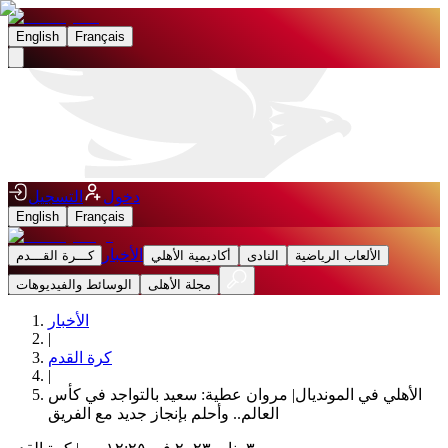
English
Français
دخول
التسجيل
English
Français
الأخبار
الألعاب الرياضية
النادى
أكاديمية الأهلي
كـــرة القـــدم
مجلة الأهلى
الوسائط والفيديوهات
الأخبار
|
كرة القدم
|
الأهلي في المونديال| مروان عطية: سعيد بالتواجد في كأس
العالم.. وأحلم بإنجاز جديد مع الفريق