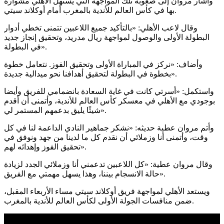
وأشار مروان إلى صعوبة تلك المواجهة التي يستهل الأهلي مشواره
بها في كأس العالم للأندية بالمغرب أمام أوكلاند سيتي.
وقال لاعب الأهلي: «بالتأكيد جميع اللاعبين تتمنى تخطي أدوار
البطولة الأولى والوصول لمواجهة ريال مدريد، وتحقيق إنجاز جديد
في البطولة».
وأضاف: «نركز في المباراة الأولى وتحقيق الفوز. نتعامل خطوة
بخطوة في البطولة لتحقيق أهدافنا نحو ميدالية جديدة».
واستكمل: «أسرتي كانت في غاية السعادة بانضمامي للفريق وأيضا
بوجودي مع الأهلي في معسكر كأس العالم للأندية، وأتمنى أن أقدم
شيئًا يليق بدعمهم المستمر لي».
وأتم مروان عطية حديثه: «نشكر جماهير النادي الداعمة لنا في كل
وقت، وأتمنى أنا وزملائي أن نقدم كل ما لدينا من جهد ونوفق في
تحقيق الفوز وإهدائه لهم».
وقال مروان عطية: «كل اللاعبين تدعمني أنا وزملائي الجدد لزيادة
حالة الانسجام بيننا، وهذا يسهل مهمتي مع الفريق».
ويستعد الأهلي لمواجهة فريق أوكلاند سيتي مساء الأربعاء المقبل،
ضمن منافسات الجولة الأولى لكأس العالم للأندية بالمغرب.