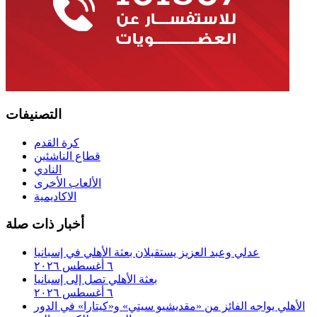
التصنيفات
كرة القدم
قطاع الناشئين
النادي
الألعاب الأخرى
الاكاديمية
أخبار ذات صلة
عدلي وعبد العزيز يستقبلان بعثة الأهلي في إسبانيا
٦ أغسطس ٢٠٢٦
بعثة الأهلي تصل إلى إسبانيا
٦ أغسطس ٢٠٢٦
الأهلي يواجه الفائز من «مقديشيو سيتي» و«كيتارا» في الدور