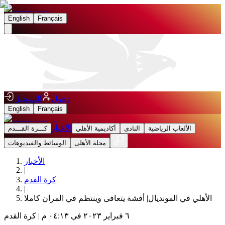
English
Français
دخول
التسجيل
English
Français
الأخبار
الألعاب الرياضية
النادى
أكاديمية الأهلي
كـــرة القـــدم
مجلة الأهلى
الوسائط والفيديوهات
الأخبار
|
كرة القدم
|
الأهلي في المونديال| أفشة يتعافى وينتظم في المران كاملا
٦ فبراير ٢٠٢٣ في ٠٤:١٣ م
|
كرة القدم