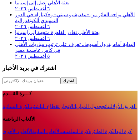
بعثة الأهلي تصل إلى إسبانيا
٦ أغسطس ٢٠٢٦
الأهلي يواجه الفائز من «مقديشيو سيتي» و«كيتارا» في الدور
التمهيدي للكونفدرالية
٦ أغسطس ٢٠٢٦
بعثة الأهلي تغادر القاهرة متجهة إلى إسبانيا
٦ أغسطس ٢٠٢٦
البداية أمام بترول أسيوط.. تعرف على ترتيب مباريات الأهلي
في كأس عاصمة مصر
٥ أغسطس ٢٠٢٦
اشترك في بريد الأخبار
اشترك
كـــرة القـــدم
الفريق الأول
النتائج
جدول المباريات
الإنجازات
قطاع الناشئين
الكرة النسائية
الألعاب الرياضية
كرة اليد
الكرة الطائرة
كرة السلة
تنس
الألعاب المائية
الألعاب الأخرى