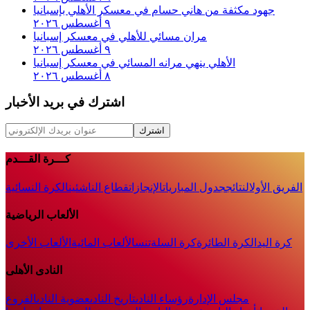
جهود مكثفة من هاني حسام في معسكر الأهلي بإسبانيا
٩ أغسطس ٢٠٢٦
مران مسائي للأهلي في معسكر إسبانيا
٩ أغسطس ٢٠٢٦
الأهلي ينهي مرانه المسائي في معسكر إسبانيا
٨ أغسطس ٢٠٢٦
اشترك في بريد الأخبار
اشترك
كـــرة القـــدم
الفريق الأول
النتائج
جدول المباريات
الإنجازات
قطاع الناشئين
الكرة النسائية
الألعاب الرياضية
كرة اليد
الكرة الطائرة
كرة السلة
تنس
الألعاب المائية
الألعاب الأخرى
النادى الأهلى
مجلس الإدارة
رؤساء النادى
تاريخ النادى
عضوية النادى
الفروع