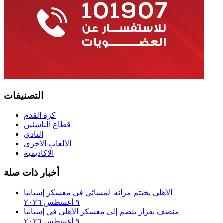
التصنيفات
كرة القدم
قطاع الناشئين
النادي
الألعاب الأخرى
الاكاديمية
أخبار ذات صلة
الأهلي يختتم مرانه المسائي في معسكر إسبانيا
٩ أغسطس ٢٠٢٦
منصف بقرار ينضم إلى معسكر الأهلي في إسبانيا
٩ أغسطس ٢٠٢٦