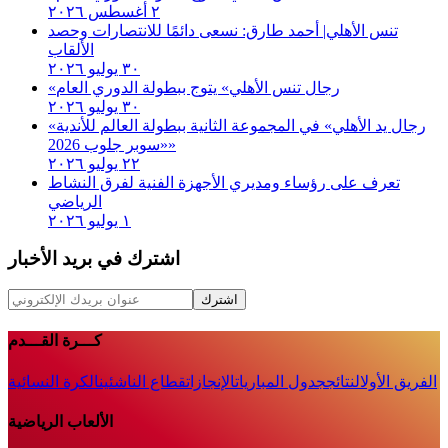
٢ أغسطس ٢٠٢٦
تنس الأهلي| أحمد طارق: نسعى دائمًا للانتصارات وحصد
الألقاب
٣٠ يوليو ٢٠٢٦
«رجال تنس الأهلي» يتوج ببطولة الدوري العام
٣٠ يوليو ٢٠٢٦
«رجال يد الأهلي» في المجموعة الثانية ببطولة العالم للأندية
«سوبر جلوب 2026»
٢٢ يوليو ٢٠٢٦
تعرف على رؤساء ومديري الأجهزة الفنية لفرق النشاط
الرياضي
١ يوليو ٢٠٢٦
اشترك في بريد الأخبار
اشترك
كـــرة القـــدم
الفريق الأول
النتائج
جدول المباريات
الإنجازات
قطاع الناشئين
الكرة النسائية
الألعاب الرياضية