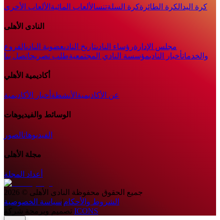
كرة اليد
الكرة الطائرة
كرة السلة
تنس
الألعاب المائية
الألعاب الأخرى
النادى الأهلى
مجلس الإدارة
رؤساء النادى
تاريخ النادى
عضوية النادى
الفروع
والخدمات
أخبار النادي
مؤسسة النادي المجتمعية
طلب تصريح
اتصل بنا
أكاديمية الأهلي
عن الأكاديمية
الأنشطة
أخبار الأكاديمية
الوسائط والفيديوهات
الفيديوهات
الصور
مجلة الأهلى
أعداد المجلة
جميع الحقوق محفوظة
النادى الأهلى
©
2026
الشروط والأحكام
|
سياسة الخصوصية
ICONS
تصميم وبرمجة شركة