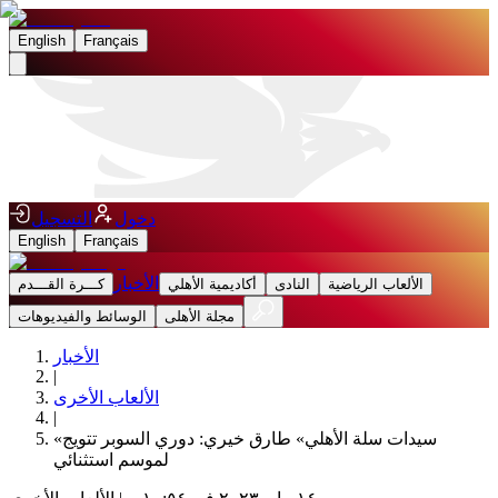
English
Français
دخول
التسجيل
English
Français
الأخبار
الألعاب الرياضية
النادى
أكاديمية الأهلي
كـــرة القـــدم
مجلة الأهلى
الوسائط والفيديوهات
الأخبار
|
الألعاب الأخرى
|
«سيدات سلة الأهلي» طارق خيري: دوري السوبر تتويج
لموسم استثنائي