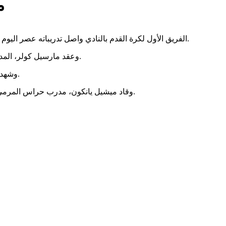
م
الفريق الأول لكرة القدم بالنادي واصل تدريباته عصر اليوم الأربعاء، على ملعب التتش بالجزيرة، وذلك في إطار الاستعدادات لمباراة الترجي التونسي، في إياب الدور نصف النهائي لدوري أبطال إفريقيا.
وعقد مارسيل كولر، المدير الفني للفريق، محاضرة فنية بالفيديو للاعبين قبل انطلاق المران الجماعي، وذلك لشرح بعض النقاط الفنية الخاصة بفريق الترجي التونسي.
وشهد المران تدريبات بدنية متنوعة للفريق تحت إشراف أندريس إندويا مخطط الأحمال، حيث أدى اللاعبون تدريبات الجري وبعض التمرينات بالكرة.
وقاد ميشيل يانكون، مدرب حراس المرمى، رباعي الحراس علي لطفي ومصطفى شوبير وحمزة علاء ومصطفى مخلوف في تدريبات بدنية وفنية متنوعة على هامش المران الجماعي.