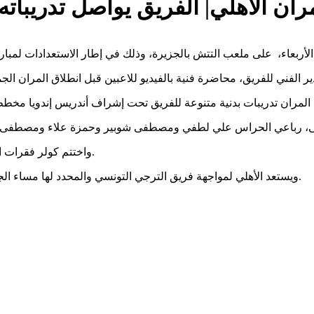
ران الأهلي| الفريق يواصل تدريباته 
واختتم كولر فقرات المران بتدريب فني وتكتيكي وتقسيمة قوية، شارك فيها جميع اللاعبين.
ويستعد الأهلي لمواجهة فريق الترجي التونسي والمحدد لها مساء الجمعة المقبل، في إياب الدور نصف النهائي لبطولة دوري أبطال إفريقيا.