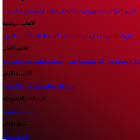
الفريق الأول
النتائج
جدول المباريات
الإنجازات
قطاع الناشئين
الكرة النسائية
الألعاب الرياضية
كرة اليد
الكرة الطائرة
كرة السلة
تنس
الألعاب المائية
الألعاب الأخرى
النادى الأهلى
وع والخدمات
أخبار النادي
مؤسسة النادي المجتمعية
طلب تصريح
اتصل بنا
أكاديمية الأهلي
عن الأكاديمية
الأنشطة
أخبار الأكاديمية
الوسائط والفيديوهات
الفيديوهات
الصور
مجلة الأهلى
أعداد المجلة