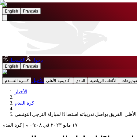
English
Français
دخول
التسجيل
English
Français
الأخبار
فيديوهات
الألعاب الرياضية
النادى
أكاديمية الأهلي
كـــرة القـــدم
الأخبار
|
كرة القدم
|
لأهلي| الفريق يواصل تدريباته استعدادًا لمباراة الترجي التونسي
١٧ مايو ٢٠٢٣ في ٠٩:٠٨ م
|
كرة القدم