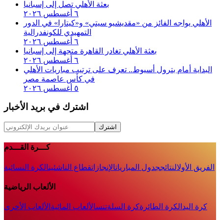
بعثة الأهلي تصل إلى إسبانيا
٦ أغسطس ٢٠٢٦
الأهلي يواجه الفائز من «مقديشيو سيتي» و«كيتارا» في الدور
التمهيدي للكونفدرالية
٦ أغسطس ٢٠٢٦
بعثة الأهلي تغادر القاهرة متجهة إلى إسبانيا
٦ أغسطس ٢٠٢٦
البداية أمام بترول أسيوط.. تعرف على ترتيب مباريات الأهلي
في كأس عاصمة مصر
٥ أغسطس ٢٠٢٦
اشترك في بريد الأخبار
اشترك
كـــرة القـــدم
الفريق الأول
النتائج
جدول المباريات
الإنجازات
قطاع الناشئين
الكرة النسائية
الألعاب الرياضية
كرة اليد
الكرة الطائرة
كرة السلة
تنس
الألعاب المائية
الألعاب الأخرى