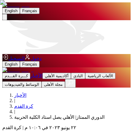
English
Français
دخول
التسجيل
English
Français
الأخبار
الألعاب الرياضية
النادى
أكاديمية الأهلي
كـــرة القـــدم
مجلة الأهلى
الوسائط والفيديوهات
الأخبار
|
كرة القدم
|
الدوري الممتاز| الأهلي يصل استاد الكلية الحربية
٢٢ يونيو ٢٠٢٣ في ١٠:٠٦ م
|
كرة القدم