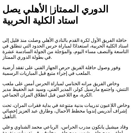
الدوري الممتاز| الأهلي يصل
استاد الكلية الحربية
حافلة الفريق الأول لكرة القدم بالنادي الأهلي وصلت منذ قليل إلى
استاد الكلية الحربية، استعدادًا لمباراة حرس الحدود التي تنطلق في
التاسعة والنصف مساء اليوم، والمؤجلة من الجولة السادسة عشرة
في بطولة الدوري الممتاز.
وفور وصول حافلة الفريق حرص الجهاز الفني على تفقد أرضية
الملعب في إجراء متبع قبل المباريات الرسمية.
وخاض الفريق مرانه الختامي لمباراة الحرس أمس على ملعب
التتش، واجتمع مارسيل كولر، المدير الفني، وسيد عبد الحفيظ مدير
الكرة، مع اللاعبين قبل انطلاق المران الجماعي.
وخاض اللاعبون تدريبات بدنية متنوعة في بداية فقرات المران، تحت
إشراف أندريس إندويا مخطط الأحمال، وطارق عبد العزيز إخصائي
التأهيل.
وقاد ميشيل يانكون مدرب الحراس، الرباعي محمد الشناوي وعلي
لطفي ومصطفى شوبير ومصطفى مخلوف، في تدريبات منفردة