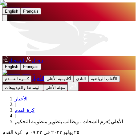
English
Français
دخول
التسجيل
English
Français
الأخبار
الألعاب الرياضية
النادى
أكاديمية الأهلي
كـــرة القـــدم
مجلة الأهلى
الوسائط والفيديوهات
الأخبار
|
كرة القدم
|
الأهلي يُغرم الشحات.. ويطالب بتطوير منظومة التحكيم
٢٥ يوليو ٢٠٢٣ في ٠٩:٣٢ م
|
كرة القدم