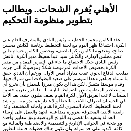
الأهلي يُغرم الشحات.. ويطالب
بتطوير منظومة التحكيم
عقد الكابتن محمود الخطيب، رئيس النادي والمشرف العام على
الكرة، اجتماعًا ظهر اليوم مع لجنة التخطيط برئاسة الكابتن محسن
صالح، وعضوية الكابتن زكريا ناصف، وبحضور الكابتن حسام غالي
عضو مجلس الإدارة، والكابتن سيد عبدالحفيظ مدير الكرة.. ناقش
رئيس النادي خلال الاجتماع ما جاء في التقرير المقدم من مدير
الكرة بخصوص الأحداث المرفوضة شكلًا وموضوعًا التي جرت
بملعب الدفاع الجوي عقب مباراة أمس الأول.. ورغم أن النادي حقق
ما تتمناه جماهيره هذا الموسم على صعيد البطولات التي شارك فيها،
وقدم موسمًا متميزًا، لكن هذا لن يكون مبررًا للسماح بأن يخرج أي
من عناصر المنظومة عن الضوابط الثابتة.. لـــذا تقرر تغريم حسين
الشحات لاعب الفريق الأول لكرة القدم نصف مليون جنيه، بعد الأخذ
في الحسبان اعتراف اللاعب بالخطأ والاعتذار عما بدر منه.. وتناشد
لجنة التخطيط الاتحاد المصري لكرة القدم ولجانه المختلفة، وكذا
رابطة الأندية المحترفة ضرورة مضاعفة الجهد والعمل على إرساء
العدالة وتنفيذ ما تقضي به اللوائح الرياضية وفق معايير واحدة
وواضحة في الجوانب الإدارية والتنظيمية والانضباطية والمالية مع
كافة الأندية على حد سواء، وأن تكون هناك خطوات فاعلة لتطوير