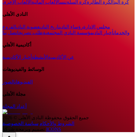
كرة اليد
الكرة الطائرة
كرة السلة
تنس
الألعاب المائية
الألعاب الأخرى
النادى الأهلى
مجلس الإدارة
رؤساء النادى
تاريخ النادى
عضوية النادى
الفروع
والخدمات
أخبار النادي
مؤسسة النادي المجتمعية
طلب تصريح
اتصل بنا
أكاديمية الأهلي
عن الأكاديمية
الأنشطة
أخبار الأكاديمية
الوسائط والفيديوهات
الفيديوهات
الصور
مجلة الأهلى
أعداد المجلة
جميع الحقوق محفوظة
النادى الأهلى
©
2026
الشروط والأحكام
|
سياسة الخصوصية
ICONS
تصميم وبرمجة شركة