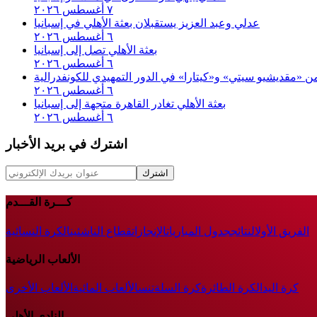
٧ أغسطس ٢٠٢٦
عدلي وعبد العزيز يستقبلان بعثة الأهلي في إسبانيا
٦ أغسطس ٢٠٢٦
بعثة الأهلي تصل إلى إسبانيا
٦ أغسطس ٢٠٢٦
 من «مقديشيو سيتي» و«كيتارا» في الدور التمهيدي للكونفدرالية
٦ أغسطس ٢٠٢٦
بعثة الأهلي تغادر القاهرة متجهة إلى إسبانيا
٦ أغسطس ٢٠٢٦
اشترك في بريد الأخبار
اشترك
كـــرة القـــدم
الفريق الأول
النتائج
جدول المباريات
الإنجازات
قطاع الناشئين
الكرة النسائية
الألعاب الرياضية
كرة اليد
الكرة الطائرة
كرة السلة
تنس
الألعاب المائية
الألعاب الأخرى
النادى الأهلى