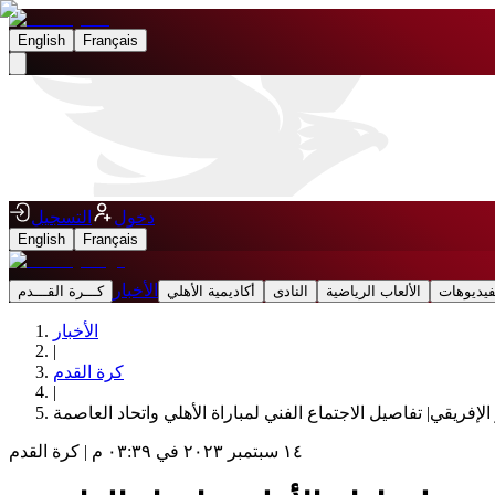
English
Français
دخول
التسجيل
English
Français
الأخبار
فيديوهات
الألعاب الرياضية
النادى
أكاديمية الأهلي
كـــرة القـــدم
الأخبار
|
كرة القدم
|
الإفريقي| تفاصيل الاجتماع الفني لمباراة الأهلي واتحاد العاصمة
١٤ سبتمبر ٢٠٢٣ في ٠٣:٣٩ م
|
كرة القدم