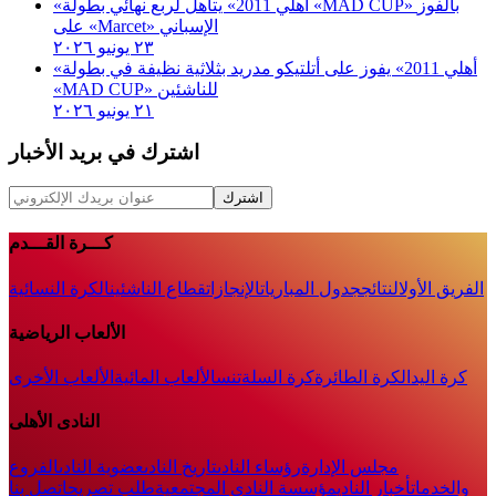
«أهلي 2011» يتأهل لربع نهائي بطولة «MAD CUP» بالفوز
على «Marcet» الإسباني
٢٣ يونيو ٢٠٢٦
«أهلي 2011» يفوز على أتلتيكو مدريد بثلاثية نظيفة في بطولة
«MAD CUP» للناشئين
٢١ يونيو ٢٠٢٦
اشترك في بريد الأخبار
اشترك
كـــرة القـــدم
الفريق الأول
النتائج
جدول المباريات
الإنجازات
قطاع الناشئين
الكرة النسائية
الألعاب الرياضية
كرة اليد
الكرة الطائرة
كرة السلة
تنس
الألعاب المائية
الألعاب الأخرى
النادى الأهلى
مجلس الإدارة
رؤساء النادى
تاريخ النادى
عضوية النادى
الفروع
والخدمات
أخبار النادي
مؤسسة النادي المجتمعية
طلب تصريح
اتصل بنا