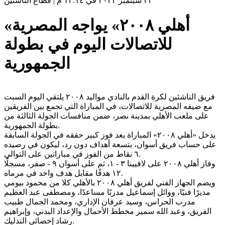
٢٣ سبتمبر ٢٠٢٣ في ١٢:١٤ م
|
قطاع الناشئين
«أهلي ٢٠٠٨» يواجه المصرية
للاتصالات اليوم في بطولة
الجمهورية
فريق الناشئين لكرة القدم بالنادي مواليد ٢٠٠٨ يلتقي اليوم السبت
مع ضيفه المصرية للاتصالات، في المباراة التي تجمع بين الفريقين
على ملعب الأهلي بمدينة نصر، ضمن منافسات الجولة الثالثة من
بطولة الجمهورية.
يدخل «أهلي ٢٠٠٨» المباراة بعد فوز كبير حققه في الجولة السابقة
على حساب فريق أسوان، بتسعة أهداف دون رد، ليكون في رصيده
٦ نقاط من الفوز في مباراتين على التوالي.
وفاز أهلي ٢٠٠٨ على لافيينا ٣ - ١، ثم على أسوان ٩ - صفر، مسجلًا
١٢ هدفًا مقابل هدف واحد في مرماه.
ويضم الجهاز الفني لفريق أهلي ٢٠٠٨ بالأهلي كلا من محمود بيومي
مديرًا فنيًا، ووائل إسماعيل مدربًا مساعدًا، ومصطفى عبد العظيم
مدرب الحراس، وسيد عرفان الإداري، ومحمد الجمال طبيب
الفريق، وعبد الله سمير مخطط الأحمال والإعداد البدني، وإبراهيم
رشاد إخصائي التدليك.