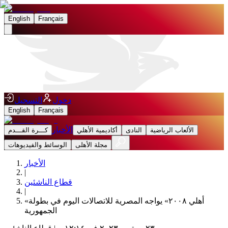
English
Français
دخول
التسجيل
English
Français
الأخبار
الألعاب الرياضية
النادى
أكاديمية الأهلي
كـــرة القـــدم
مجلة الأهلى
الوسائط والفيديوهات
الأخبار
|
قطاع الناشئين
|
«أهلي ٢٠٠٨» يواجه المصرية للاتصالات اليوم في بطولة
الجمهورية