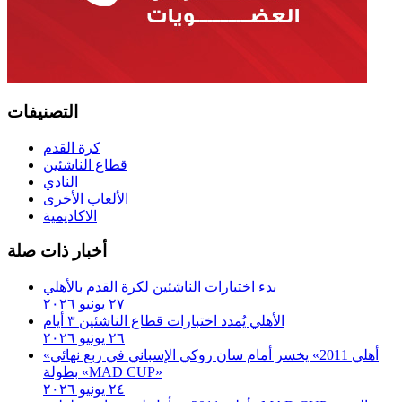
التصنيفات
كرة القدم
قطاع الناشئين
النادي
الألعاب الأخرى
الاكاديمية
أخبار ذات صلة
بدء اختبارات الناشئين لكرة القدم بالأهلي
٢٧ يونيو ٢٠٢٦
الأهلي يُمدد اختبارات قطاع الناشئين ٣ أيام
٢٦ يونيو ٢٠٢٦
«أهلي 2011» يخسر أمام سان روكي الإسباني في ربع نهائي
بطولة «MAD CUP»
٢٤ يونيو ٢٠٢٦