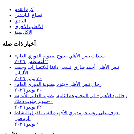
كرة القدم
قطاع الناشئين
النادي
الألعاب الأخرى
الاكاديمية
أخبار ذات صلة
«سيدات تنس الأهلي» يتوج ببطولة الدوري العام
٢ أغسطس ٢٠٢٦
تنس الأهلي| أحمد طارق: نسعى دائمًا للانتصارات وحصد
الألقاب
٣٠ يوليو ٢٠٢٦
«رجال تنس الأهلي» يتوج ببطولة الدوري العام
٣٠ يوليو ٢٠٢٦
«رجال يد الأهلي» في المجموعة الثانية ببطولة العالم للأندية
«سوبر جلوب 2026»
٢٢ يوليو ٢٠٢٦
تعرف على رؤساء ومديري الأجهزة الفنية لفرق النشاط
الرياضي
١ يوليو ٢٠٢٦