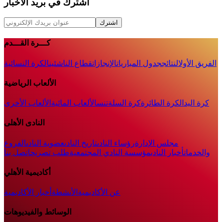
اشترك في بريد الأخبار
اشترك
كـــرة القـــدم
الفريق الأول
النتائج
جدول المباريات
الإنجازات
قطاع الناشئين
الكرة النسائية
الألعاب الرياضية
كرة اليد
الكرة الطائرة
كرة السلة
تنس
الألعاب المائية
الألعاب الأخرى
النادى الأهلى
مجلس الإدارة
رؤساء النادى
تاريخ النادى
عضوية النادى
الفروع
والخدمات
أخبار النادي
مؤسسة النادي المجتمعية
طلب تصريح
اتصل بنا
أكاديمية الأهلي
عن الأكاديمية
الأنشطة
أخبار الأكاديمية
الوسائط والفيديوهات