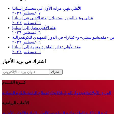
الأهلي ينهي مرانه الأول في معسكر إسبانيا
٧ أغسطس ٢٠٢٦
عدلي وعبد العزيز يستقبلان بعثة الأهلي في إسبانيا
٦ أغسطس ٢٠٢٦
بعثة الأهلي تصل إلى إسبانيا
٦ أغسطس ٢٠٢٦
 من «مقديشيو سيتي» و«كيتارا» في الدور التمهيدي للكونفدرالية
٦ أغسطس ٢٠٢٦
بعثة الأهلي تغادر القاهرة متجهة إلى إسبانيا
٦ أغسطس ٢٠٢٦
اشترك في بريد الأخبار
اشترك
كـــرة القـــدم
الفريق الأول
النتائج
جدول المباريات
الإنجازات
قطاع الناشئين
الكرة النسائية
الألعاب الرياضية
كرة اليد
الكرة الطائرة
كرة السلة
تنس
الألعاب المائية
الألعاب الأخرى