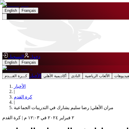
English
Français
دخول
التسجيل
English
Français
الأخبار
فيديوهات
الألعاب الرياضية
النادى
أكاديمية الأهلي
كـــرة القـــدم
الأخبار
|
كرة القدم
|
مران الأهلي| رضا سليم يشارك في التدريبات الجماعية
٢ فبراير ٢٠٢٤ في ١٢:٠٣ م
|
كرة القدم