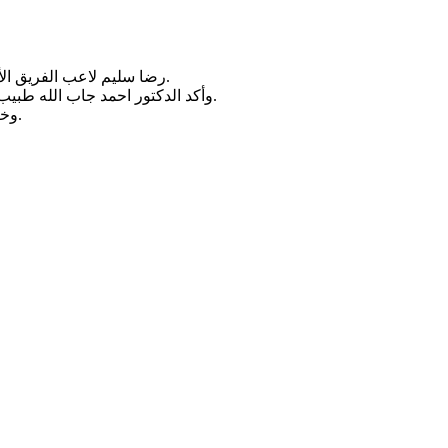
رضا سليم لاعب الفريق الأول لكرة القدم بالنادي، بدأ المشاركة في التدريبات الجماعية بصورة تدريجية، على هامش المران الصباحي على ملعب مختار التتش بالجزيرة.
وأكد الدكتور احمد جاب الله طبيب الفريق، أن رضا سليم اجتاز برنامج العلاج الطبيعي والتأهيل الذي خضع له عقب إصابته في الكتف، وبدأ يشارك في التدريبات بصورة تدريجية.
وخاض اللاعبون مرانا قويا تضمن فقرات بدنية مكثفة، قبل الانتقال إلى تنفيذ تدريبات تخصصية عديدة في ضوء البرنامج الذي وضعه الجهاز الفني.