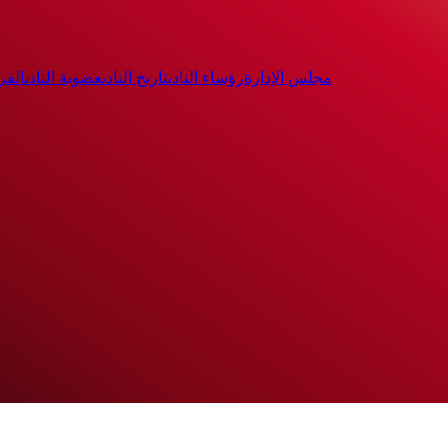
مجلس الإدارة
رؤساء النادى
تاريخ النادى
عضوية النادى
الفر